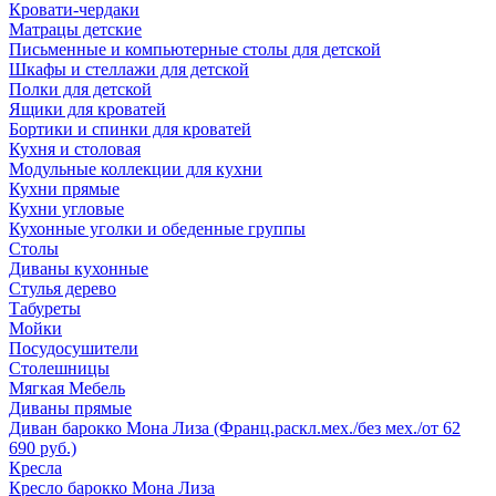
Кровати-чердаки
Матрацы детские
Письменные и компьютерные столы для детской
Шкафы и стеллажи для детской
Полки для детской
Ящики для кроватей
Бортики и спинки для кроватей
Кухня и столовая
Модульные коллекции для кухни
Кухни прямые
Кухни угловые
Кухонные уголки и обеденные группы
Столы
Диваны кухонные
Стулья дерево
Табуреты
Мойки
Посудосушители
Столешницы
Мягкая Мебель
Диваны прямые
Диван барокко Мона Лиза (Франц.раскл.мех./без мех./от 62
690 руб.)
Кресла
Кресло барокко Мона Лиза