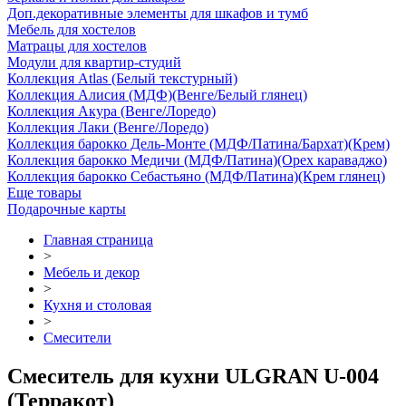
Доп.декоративные элементы для шкафов и тумб
Мебель для хостелов
Матрацы для хостелов
Модули для квартир-студий
Коллекция Atlas (Белый текстурный)
Коллекция Алисия (МДФ)(Венге/Белый глянец)
Коллекция Акура (Венге/Лоредо)
Коллекция Лаки (Венге/Лоредо)
Коллекция барокко Дель-Монте (МДФ/Патина/Бархат)(Крем)
Коллекция барокко Медичи (МДФ/Патина)(Орех караваджо)
Коллекция барокко Себастьяно (МДФ/Патина)(Крем глянец)
Еще товары
Подарочные карты
Главная страница
>
Мебель и декор
>
Кухня и столовая
>
Смесители
Смеситель для кухни ULGRAN U-004
(Терракот)