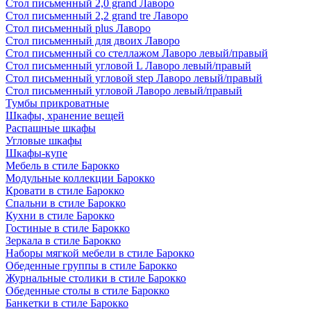
Стол письменный 2,0 grand Лаворо
Стол письменный 2,2 grand tre Лаворо
Стол письменный plus Лаворо
Стол письменный для двоих Лаворо
Стол письменный со стеллажом Лаворо левый/правый
Стол письменный угловой L Лаворо левый/правый
Стол письменный угловой step Лаворо левый/правый
Стол письменный угловой Лаворо левый/правый
Тумбы прикроватные
Шкафы, хранение вещей
Распашные шкафы
Угловые шкафы
Шкафы-купе
Мебель в стиле Барокко
Модульные коллекции Барокко
Кровати в стиле Барокко
Спальни в стиле Барокко
Кухни в стиле Барокко
Гостиные в стиле Барокко
Зеркала в стиле Барокко
Наборы мягкой мебели в стиле Барокко
Обеденные группы в стиле Барокко
Журнальные столики в стиле Барокко
Обеденные столы в стиле Барокко
Банкетки в стиле Барокко