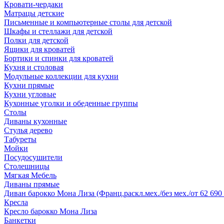
Кровати-чердаки
Матрацы детские
Письменные и компьютерные столы для детской
Шкафы и стеллажи для детской
Полки для детской
Ящики для кроватей
Бортики и спинки для кроватей
Кухня и столовая
Модульные коллекции для кухни
Кухни прямые
Кухни угловые
Кухонные уголки и обеденные группы
Столы
Диваны кухонные
Стулья дерево
Табуреты
Мойки
Посудосушители
Столешницы
Мягкая Мебель
Диваны прямые
Диван барокко Мона Лиза (Франц.раскл.мех./без мех./от 62 690 
Кресла
Кресло барокко Мона Лиза
Банкетки