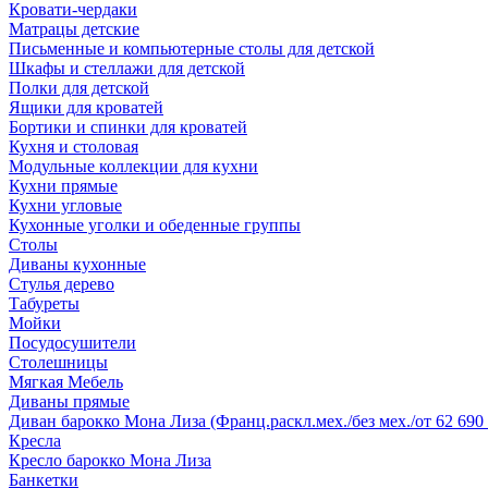
Кровати-чердаки
Матрацы детские
Письменные и компьютерные столы для детской
Шкафы и стеллажи для детской
Полки для детской
Ящики для кроватей
Бортики и спинки для кроватей
Кухня и столовая
Модульные коллекции для кухни
Кухни прямые
Кухни угловые
Кухонные уголки и обеденные группы
Столы
Диваны кухонные
Стулья дерево
Табуреты
Мойки
Посудосушители
Столешницы
Мягкая Мебель
Диваны прямые
Диван барокко Мона Лиза (Франц.раскл.мех./без мех./от 62 690 
Кресла
Кресло барокко Мона Лиза
Банкетки