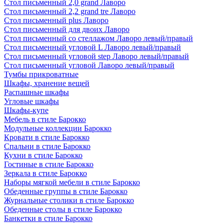
Стол письменный 2,0 grand Лаворо
Стол письменный 2,2 grand tre Лаворо
Стол письменный plus Лаворо
Стол письменный для двоих Лаворо
Стол письменный со стеллажом Лаворо левый/правый
Стол письменный угловой L Лаворо левый/правый
Стол письменный угловой step Лаворо левый/правый
Стол письменный угловой Лаворо левый/правый
Тумбы прикроватные
Шкафы, хранение вещей
Распашные шкафы
Угловые шкафы
Шкафы-купе
Мебель в стиле Барокко
Модульные коллекции Барокко
Кровати в стиле Барокко
Спальни в стиле Барокко
Кухни в стиле Барокко
Гостиные в стиле Барокко
Зеркала в стиле Барокко
Наборы мягкой мебели в стиле Барокко
Обеденные группы в стиле Барокко
Журнальные столики в стиле Барокко
Обеденные столы в стиле Барокко
Банкетки в стиле Барокко