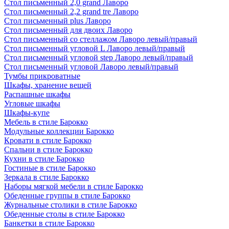
Стол письменный 2,0 grand Лаворо
Стол письменный 2,2 grand tre Лаворо
Стол письменный plus Лаворо
Стол письменный для двоих Лаворо
Стол письменный со стеллажом Лаворо левый/правый
Стол письменный угловой L Лаворо левый/правый
Стол письменный угловой step Лаворо левый/правый
Стол письменный угловой Лаворо левый/правый
Тумбы прикроватные
Шкафы, хранение вещей
Распашные шкафы
Угловые шкафы
Шкафы-купе
Мебель в стиле Барокко
Модульные коллекции Барокко
Кровати в стиле Барокко
Спальни в стиле Барокко
Кухни в стиле Барокко
Гостиные в стиле Барокко
Зеркала в стиле Барокко
Наборы мягкой мебели в стиле Барокко
Обеденные группы в стиле Барокко
Журнальные столики в стиле Барокко
Обеденные столы в стиле Барокко
Банкетки в стиле Барокко