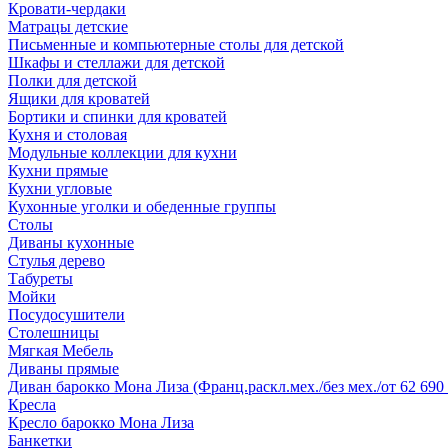
Кровати-чердаки
Матрацы детские
Письменные и компьютерные столы для детской
Шкафы и стеллажи для детской
Полки для детской
Ящики для кроватей
Бортики и спинки для кроватей
Кухня и столовая
Модульные коллекции для кухни
Кухни прямые
Кухни угловые
Кухонные уголки и обеденные группы
Столы
Диваны кухонные
Стулья дерево
Табуреты
Мойки
Посудосушители
Столешницы
Мягкая Мебель
Диваны прямые
Диван барокко Мона Лиза (Франц.раскл.мех./без мех./от 62 690 
Кресла
Кресло барокко Мона Лиза
Банкетки