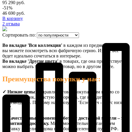
95 290 руб.
-51%
46 690 руб.
В корзину
2 отзыва
Сортировать по:
Во вкладке 'Вся коллекция'
в каждом из предметов мебели
вы можете посмотреть всю фабричную серию. Из неё всё
будет идеально сочетаться в интерьере.
Во вкладке 'Другие цвета'
в товарах, где она присутствует,
можно выбрать тот же самый товар, но в другом цвете.
Преимущества покупки у нас:
✓ Низкие цены
: отправляем товар покупателям прямо со
складов фабрик, зачастую из городов, где находится
производство. Поэтому наш лозунг - ‘Есэндвич - Вкус низких
цен’.
✓ Качественный уровень работы с доставкой мебели – это
гарантия на доставку.
Мы самостоятельно организуем
доставку мебели до дома в любой населенный пункт РФ.