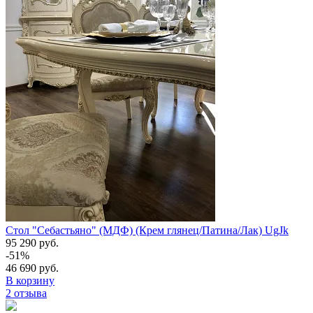
Стол "Себастьяно" (МДФ) (Крем глянец/Патина/Лак) UgJk
95 290 руб.
-51%
46 690 руб.
В корзину
2 отзыва