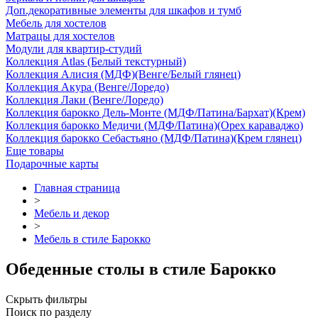
Доп.декоративные элементы для шкафов и тумб
Мебель для хостелов
Матрацы для хостелов
Модули для квартир-студий
Коллекция Atlas (Белый текстурный)
Коллекция Алисия (МДФ)(Венге/Белый глянец)
Коллекция Акура (Венге/Лоредо)
Коллекция Лаки (Венге/Лоредо)
Коллекция барокко Дель-Монте (МДФ/Патина/Бархат)(Крем)
Коллекция барокко Медичи (МДФ/Патина)(Орех караваджо)
Коллекция барокко Себастьяно (МДФ/Патина)(Крем глянец)
Еще товары
Подарочные карты
Главная страница
>
Мебель и декор
>
Мебель в стиле Барокко
Обеденные столы в стиле Барокко
Скрыть фильтры
Поиск по разделу