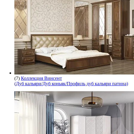
(7)
Коллекция Винсент
(Дуб кальяри/Дуб коньяк/Профиль дуб кальяри патина)