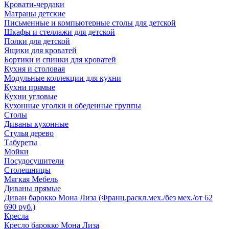
Кровати-чердаки
Матрацы детские
Письменные и компьютерные столы для детской
Шкафы и стеллажи для детской
Полки для детской
Ящики для кроватей
Бортики и спинки для кроватей
Кухня и столовая
Модульные коллекции для кухни
Кухни прямые
Кухни угловые
Кухонные уголки и обеденные группы
Столы
Диваны кухонные
Стулья дерево
Табуреты
Мойки
Посудосушители
Столешницы
Мягкая Мебель
Диваны прямые
Диван барокко Мона Лиза (Франц.раскл.мех./без мех./от 62
690 руб.)
Кресла
Кресло барокко Мона Лиза