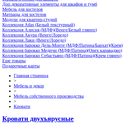
Доп.декоративные элементы для шкафов и тумб
Мебель для хостелов
Матрацы для хостелов
Модули для квартир-студий
Коллекция Atlas (Белый текстурный)
Коллекция Алисия (МДФ)(Венге/Белый глянец)
Коллекция Акура (Венге/Лоредо)
Коллекция Лаки (Венге/Лоредо)
Коллекция барокко Дель-Монте (МДФ/Патина/Бархат)(Крем)
Коллекция барокко Медичи (МДФ/Патина)(Орех караваджо)
Коллекция барокко Себастьяно (МДФ/Патина)(Крем глянец)
Еще товары
Подарочные карты
Главная страница
>
Мебель и декор
>
Мебель собственного производства
>
Кровати
Кровати двухъярусные