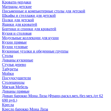
Кровати-чердаки
Матрацы детские
Письменные и компьютерные столы для детской
Шкафы и стеллажи для детской
Полки для детской
Ящики для кроватей
Бортики и спинки для кроватей
Кухня и столовая
Модульные коллекции для кухни
Кухни прямые
Кухни угловые
Кухонные уголки и обеденные группы
Столы
Диваны кухонные
Стулья дерево
Табуреты
Мойки
Посудосушители
Столешницы
Мягкая Мебель
Диваны прямые
Диван барокко Мона Лиза (Франц.раскл.мех./без мех./от 62
690 руб.)
Кресла
Кресло барокко Мона Лиза