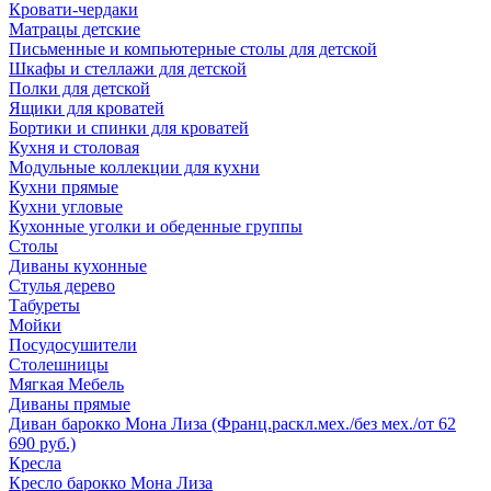
Кровати-чердаки
Матрацы детские
Письменные и компьютерные столы для детской
Шкафы и стеллажи для детской
Полки для детской
Ящики для кроватей
Бортики и спинки для кроватей
Кухня и столовая
Модульные коллекции для кухни
Кухни прямые
Кухни угловые
Кухонные уголки и обеденные группы
Столы
Диваны кухонные
Стулья дерево
Табуреты
Мойки
Посудосушители
Столешницы
Мягкая Мебель
Диваны прямые
Диван барокко Мона Лиза (Франц.раскл.мех./без мех./от 62
690 руб.)
Кресла
Кресло барокко Мона Лиза