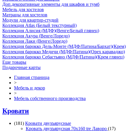
Доп.декоративные элементы для шкафов и тумб
Мебель для хостелов
Матрацы для хостелов
Модули для квартир-студий
Коллекция Atlas (Белый текстурный)
Коллекция Алисия (МДФ)(Венге/Белый глянец)
Коллекция Акура (Венге/Лоредо)
Коллекция Лаки (Венге/Лоредо)
Коллекция барокко Дель-Монте (МДФ/Патина/Бархат)(Крем)
Коллекция барокко Медичи (МДФ/Патина)(Орех караваджо)
Коллекция барокко Себастьяно (МДФ/Патина)(Крем глянец)
Еще товары
Подарочные карты
Главная страница
>
Мебель и декор
>
Мебель собственного производства
Кровати
(181)
Кровати двухъярусные
Кровать двухъярусная 70х160 tre Лаворо
(17)