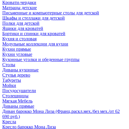
Кровати-чердаки
Матрацы детские
Письменные и компьютерные столы для детской
Шкафы и стеллажи для детской
Полки для детской
Ящики для кроватей
Бортики и спинки для кроватей
Кухня и столовая
Модульные коллекции для кухни
Кухни прямые
Кухни угловые
Кухонные уголки и обеденные группы
Столы
Диваны кухонные
Стулья дерево
Табуреты
Мойки
Посудосушители
Столешницы
Мягкая Мебель
Диваны прямые
Диван барокко Мона Лиза (Франц.раскл.мех./без мех./от 62
690 руб.)
Кресла
Кресло барокко Мона Лиза