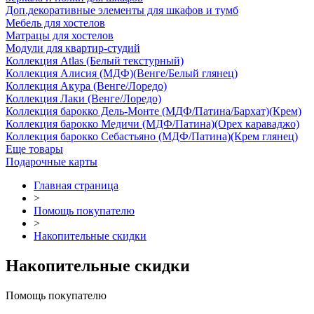
Доп.декоративные элементы для шкафов и тумб
Мебель для хостелов
Матрацы для хостелов
Модули для квартир-студий
Коллекция Atlas (Белый текстурный)
Коллекция Алисия (МДФ)(Венге/Белый глянец)
Коллекция Акура (Венге/Лоредо)
Коллекция Лаки (Венге/Лоредо)
Коллекция барокко Дель-Монте (МДФ/Патина/Бархат)(Крем)
Коллекция барокко Медичи (МДФ/Патина)(Орех караваджо)
Коллекция барокко Себастьяно (МДФ/Патина)(Крем глянец)
Еще товары
Подарочные карты
Главная страница
>
Помощь покупателю
>
Накопительные скидки
Накопительные скидки
Помощь покупателю