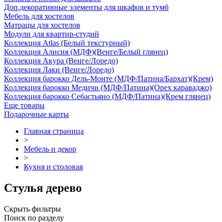
Доп.декоративные элементы для шкафов и тумб
Мебель для хостелов
Матрацы для хостелов
Модули для квартир-студий
Коллекция Atlas (Белый текстурный)
Коллекция Алисия (МДФ)(Венге/Белый глянец)
Коллекция Акура (Венге/Лоредо)
Коллекция Лаки (Венге/Лоредо)
Коллекция барокко Дель-Монте (МДФ/Патина/Бархат)(Крем)
Коллекция барокко Медичи (МДФ/Патина)(Орех караваджо)
Коллекция барокко Себастьяно (МДФ/Патина)(Крем глянец)
Еще товары
Подарочные карты
Главная страница
>
Мебель и декор
>
Кухня и столовая
Стулья дерево
Скрыть фильтры
Поиск по разделу