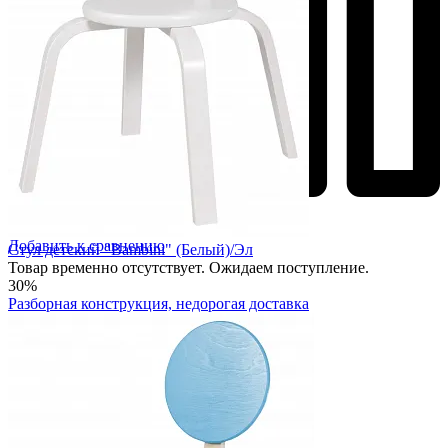
Добавить к сравнению
Стул детский "Bambini" (Белый)/Эл
Товар временно отсутствует. Ожидаем поступление.
30%
Разборная конструкция, недорогая доставка