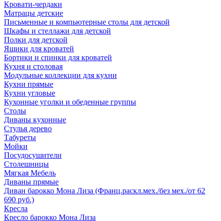
Кровати-чердаки
Матрацы детские
Письменные и компьютерные столы для детской
Шкафы и стеллажи для детской
Полки для детской
Ящики для кроватей
Бортики и спинки для кроватей
Кухня и столовая
Модульные коллекции для кухни
Кухни прямые
Кухни угловые
Кухонные уголки и обеденные группы
Столы
Диваны кухонные
Стулья дерево
Табуреты
Мойки
Посудосушители
Столешницы
Мягкая Мебель
Диваны прямые
Диван барокко Мона Лиза (Франц.раскл.мех./без мех./от 62
690 руб.)
Кресла
Кресло барокко Мона Лиза