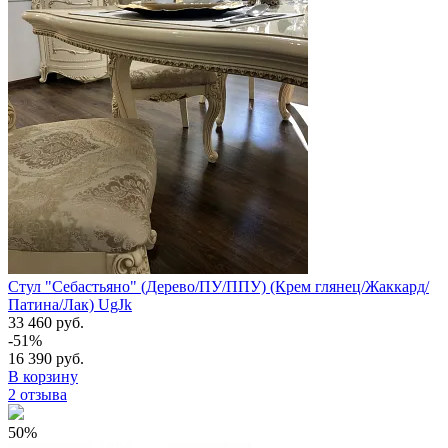
Стул "Себастьяно" (Дерево/ПУ/ППУ) (Крем глянец/Жаккард/
Патина/Лак) UgJk
33 460 руб.
-51%
16 390 руб.
В корзину
2 отзыва
50%