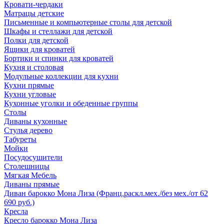
Кровати-чердаки
Матрацы детские
Письменные и компьютерные столы для детской
Шкафы и стеллажи для детской
Полки для детской
Ящики для кроватей
Бортики и спинки для кроватей
Кухня и столовая
Модульные коллекции для кухни
Кухни прямые
Кухни угловые
Кухонные уголки и обеденные группы
Столы
Диваны кухонные
Стулья дерево
Табуреты
Мойки
Посудосушители
Столешницы
Мягкая Мебель
Диваны прямые
Диван барокко Мона Лиза (Франц.раскл.мех./без мех./от 62
690 руб.)
Кресла
Кресло барокко Мона Лиза