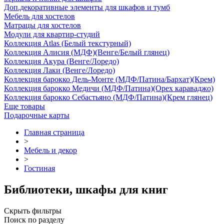
Доп.декоративные элементы для шкафов и тумб
Мебель для хостелов
Матрацы для хостелов
Модули для квартир-студий
Коллекция Atlas (Белый текстурный)
Коллекция Алисия (МДФ)(Венге/Белый глянец)
Коллекция Акура (Венге/Лоредо)
Коллекция Лаки (Венге/Лоредо)
Коллекция барокко Дель-Монте (МДФ/Патина/Бархат)(Крем)
Коллекция барокко Медичи (МДФ/Патина)(Орех караваджо)
Коллекция барокко Себастьяно (МДФ/Патина)(Крем глянец)
Еще товары
Подарочные карты
Главная страница
>
Мебель и декор
>
Гостиная
Библиотеки, шкафы для книг
Скрыть фильтры
Поиск по разделу