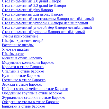
Стол письменный 2,0 grand Лаворо
Стол письменный 2,2 grand tre Лаворо
Стол письменный plus Лаворо
Стол письменный для двоих Лаворо
Стол письменный со стеллажом Лаворо левый/правый
Стол письменный угловой L Лаворо левый/правый
Стол письменный угловой step Лаворо левый/правый
Стол письменный угловой Лаворо левый/правый
Тумбы прикроватные
Шкафы, хранение вещей
Распашные шкафы
Угловые шкафы
Шкафы-купе
Мебель в стиле Барокко
Модульные коллекции Барокко
Кровати в стиле Барокко
Спальни в стиле Барокко
Кухни в стиле Барокко
Гостиные в стиле Барокко
Зеркала в стиле Барокко
Наборы мягкой мебели в стиле Барокко
Обеденные группы в стиле Барокко
Журнальные столики в стиле Барокко
Обеденные столы в стиле Барокко
Банкетки в стиле Барокко