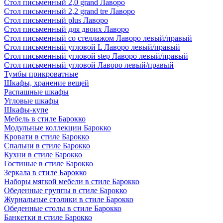
Стол письменный 2,0 grand Лаворо
Стол письменный 2,2 grand tre Лаворо
Стол письменный plus Лаворо
Стол письменный для двоих Лаворо
Стол письменный со стеллажом Лаворо левый/правый
Стол письменный угловой L Лаворо левый/правый
Стол письменный угловой step Лаворо левый/правый
Стол письменный угловой Лаворо левый/правый
Тумбы прикроватные
Шкафы, хранение вещей
Распашные шкафы
Угловые шкафы
Шкафы-купе
Мебель в стиле Барокко
Модульные коллекции Барокко
Кровати в стиле Барокко
Спальни в стиле Барокко
Кухни в стиле Барокко
Гостиные в стиле Барокко
Зеркала в стиле Барокко
Наборы мягкой мебели в стиле Барокко
Обеденные группы в стиле Барокко
Журнальные столики в стиле Барокко
Обеденные столы в стиле Барокко
Банкетки в стиле Барокко