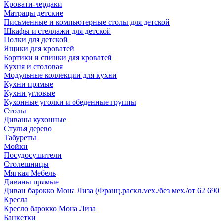
Кровати-чердаки
Матрацы детские
Письменные и компьютерные столы для детской
Шкафы и стеллажи для детской
Полки для детской
Ящики для кроватей
Бортики и спинки для кроватей
Кухня и столовая
Модульные коллекции для кухни
Кухни прямые
Кухни угловые
Кухонные уголки и обеденные группы
Столы
Диваны кухонные
Стулья дерево
Табуреты
Мойки
Посудосушители
Столешницы
Мягкая Мебель
Диваны прямые
Диван барокко Мона Лиза (Франц.раскл.мех./без мех./от 62 690 
Кресла
Кресло барокко Мона Лиза
Банкетки