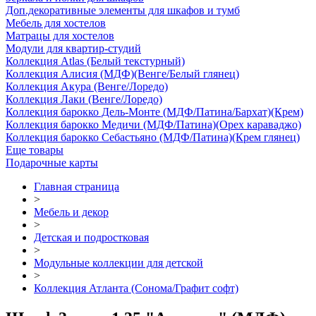
Доп.декоративные элементы для шкафов и тумб
Мебель для хостелов
Матрацы для хостелов
Модули для квартир-студий
Коллекция Atlas (Белый текстурный)
Коллекция Алисия (МДФ)(Венге/Белый глянец)
Коллекция Акура (Венге/Лоредо)
Коллекция Лаки (Венге/Лоредо)
Коллекция барокко Дель-Монте (МДФ/Патина/Бархат)(Крем)
Коллекция барокко Медичи (МДФ/Патина)(Орех караваджо)
Коллекция барокко Себастьяно (МДФ/Патина)(Крем глянец)
Еще товары
Подарочные карты
Главная страница
>
Мебель и декор
>
Детская и подростковая
>
Модульные коллекции для детской
>
Коллекция Атланта (Сонома/Графит софт)