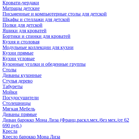
Кровати-чердаки
Матрацы детские
Письменные и компьютерные столы для детской
Шкафы и стеллажи для детской
Полки для детской
Ящики для кроватей
Бортики и спинки для кроватей
Кухня и столовая
Модульные коллекции для кухни
Кухни прямые
Кухни угловые
Кухонные уголки и обеденные группы
Столы
Диваны кухонные
Стулья дерево
Табуреты
Мойки
Посудосушители
Столешницы
Мягкая Мебель
Диваны прямые
Диван барокко Мона Лиза (Франц.раскл.мех./без мех./от 62
690 руб.)
Кресла
Кресло барокко Мона Лиза