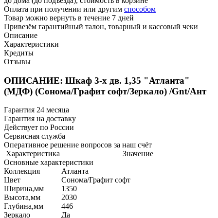
до дома (до подъезда), стоимость
в корзине
Оплата при получении или другим
способом
Товар можно вернуть в течение 7 дней
Привезём гарантийный талон, товарный и кассовый чеки
Описание
Характеристики
Кредиты
Отзывы
ОПИСАНИЕ: Шкаф 3-х дв. 1,35 "Атланта"
(МДФ) (Сонома/Графит софт/Зеркало) /Gnt/Ант
Гарантия 24 месяца
Гарантия на доставку
Действует по России
Сервисная служба
Оперативное решение вопросов за наш счёт
Характеристика
Значение
Основные характеристики
Коллекция
Атланта
Цвет
Сонома/Графит софт
Ширина,мм
1350
Высота,мм
2030
Глубина,мм
446
Зеркало
Да