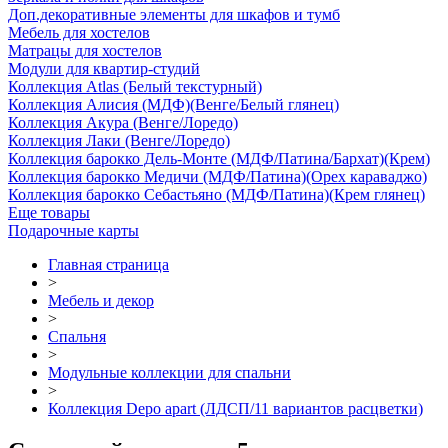
Доп.декоративные элементы для шкафов и тумб
Мебель для хостелов
Матрацы для хостелов
Модули для квартир-студий
Коллекция Atlas (Белый текстурный)
Коллекция Алисия (МДФ)(Венге/Белый глянец)
Коллекция Акура (Венге/Лоредо)
Коллекция Лаки (Венге/Лоредо)
Коллекция барокко Дель-Монте (МДФ/Патина/Бархат)(Крем)
Коллекция барокко Медичи (МДФ/Патина)(Орех караваджо)
Коллекция барокко Себастьяно (МДФ/Патина)(Крем глянец)
Еще товары
Подарочные карты
Главная страница
>
Мебель и декор
>
Спальня
>
Модульные коллекции для спальни
>
Коллекция Depo apart (ЛДСП/11 вариантов расцветки)