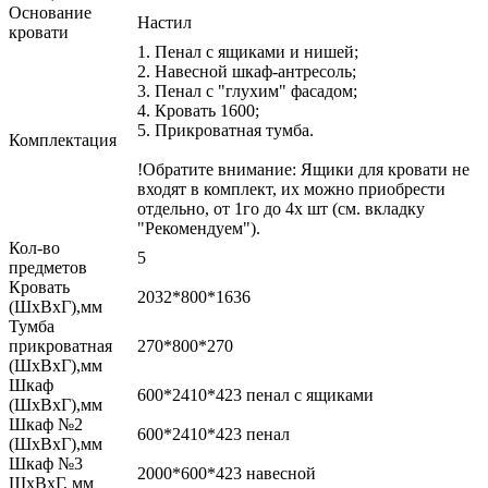
Основание
Настил
кровати
1. Пенал с ящиками и нишей;
2. Навесной шкаф-антресоль;
3. Пенал с "глухим" фасадом;
4. Кровать 1600;
5. Прикроватная тумба.
Комплектация
!Обратите внимание: Ящики для кровати не
входят в комплект, их можно приобрести
отдельно, от 1го до 4х шт (см. вкладку
"Рекомендуем").
Кол-во
5
предметов
Кровать
2032*800*1636
(ШхВхГ),мм
Тумба
прикроватная
270*800*270
(ШхВхГ),мм
Шкаф
600*2410*423 пенал с ящиками
(ШхВхГ),мм
Шкаф №2
600*2410*423 пенал
(ШхВхГ),мм
Шкаф №3
2000*600*423 навесной
ШхВхГ, мм