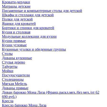
Кровати-чердаки
Матрацы детские
Письменные и компьютерные столы для детской
Шкафы и стеллажи для детской
Полки для детской
Ящики для кроватей
Бортики и спинки для кроватей
Кухня и столовая
Модульные коллекции для кухни
Кухни прямые
Кухни угловые
Кухонные уголки и обеденные группы
Столы
Диваны кухонные
Стулья дерево
Табуреты
Мойки
Посудосушители
Столешницы
Мягкая Мебель
Диваны прямые
Диван барокко Мона Лиза (Франц.раскл.мех./без мех./от 62
690 руб.)
Кресла
Кресло барокко Мона Лиза