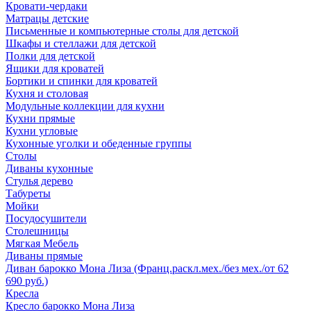
Кровати-чердаки
Матрацы детские
Письменные и компьютерные столы для детской
Шкафы и стеллажи для детской
Полки для детской
Ящики для кроватей
Бортики и спинки для кроватей
Кухня и столовая
Модульные коллекции для кухни
Кухни прямые
Кухни угловые
Кухонные уголки и обеденные группы
Столы
Диваны кухонные
Стулья дерево
Табуреты
Мойки
Посудосушители
Столешницы
Мягкая Мебель
Диваны прямые
Диван барокко Мона Лиза (Франц.раскл.мех./без мех./от 62
690 руб.)
Кресла
Кресло барокко Мона Лиза