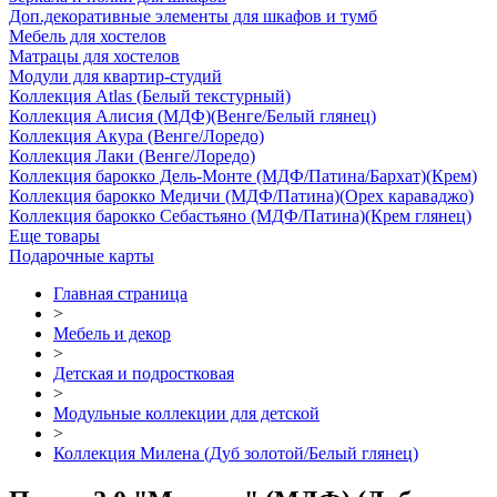
Доп.декоративные элементы для шкафов и тумб
Мебель для хостелов
Матрацы для хостелов
Модули для квартир-студий
Коллекция Atlas (Белый текстурный)
Коллекция Алисия (МДФ)(Венге/Белый глянец)
Коллекция Акура (Венге/Лоредо)
Коллекция Лаки (Венге/Лоредо)
Коллекция барокко Дель-Монте (МДФ/Патина/Бархат)(Крем)
Коллекция барокко Медичи (МДФ/Патина)(Орех караваджо)
Коллекция барокко Себастьяно (МДФ/Патина)(Крем глянец)
Еще товары
Подарочные карты
Главная страница
>
Мебель и декор
>
Детская и подростковая
>
Модульные коллекции для детской
>
Коллекция Милена (Дуб золотой/Белый глянец)