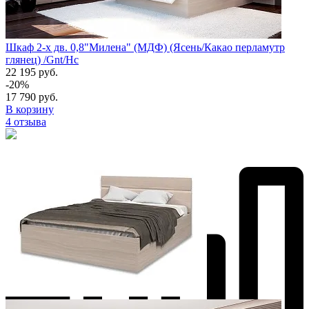
Шкаф 2-х дв. 0,8"Милена" (МДФ) (Ясень/Какао перламутр
глянец) /Gnt/Нс
22 195 руб.
-20%
17 790 руб.
В корзину
4 отзыва