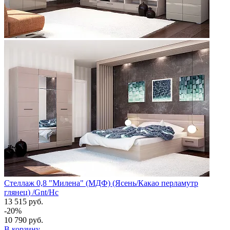
Стеллаж 0,8 "Милена" (МДФ) (Ясень/Какао перламутр
глянец) /Gnt/Нс
13 515 руб.
-20%
10 790 руб.
В корзину