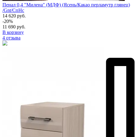
Пенал 0,4 "Милена" (МДФ) (Ясень/Какао перламутр глянец)
/Gnt/СпНс
14 620 руб.
-20%
11 690 руб.
В корзину
4 отзыва