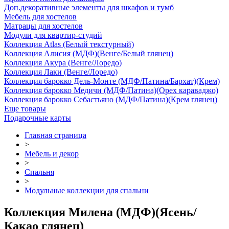
Доп.декоративные элементы для шкафов и тумб
Мебель для хостелов
Матрацы для хостелов
Модули для квартир-студий
Коллекция Atlas (Белый текстурный)
Коллекция Алисия (МДФ)(Венге/Белый глянец)
Коллекция Акура (Венге/Лоредо)
Коллекция Лаки (Венге/Лоредо)
Коллекция барокко Дель-Монте (МДФ/Патина/Бархат)(Крем)
Коллекция барокко Медичи (МДФ/Патина)(Орех караваджо)
Коллекция барокко Себастьяно (МДФ/Патина)(Крем глянец)
Еще товары
Подарочные карты
Главная страница
>
Мебель и декор
>
Спальня
>
Модульные коллекции для спальни
Коллекция Милена (МДФ)(Ясень/
Какао глянец)