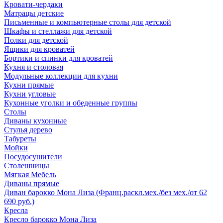
Кровати-чердаки
Матрацы детские
Письменные и компьютерные столы для детской
Шкафы и стеллажи для детской
Полки для детской
Ящики для кроватей
Бортики и спинки для кроватей
Кухня и столовая
Модульные коллекции для кухни
Кухни прямые
Кухни угловые
Кухонные уголки и обеденные группы
Столы
Диваны кухонные
Стулья дерево
Табуреты
Мойки
Посудосушители
Столешницы
Мягкая Мебель
Диваны прямые
Диван барокко Мона Лиза (Франц.раскл.мех./без мех./от 62
690 руб.)
Кресла
Кресло барокко Мона Лиза