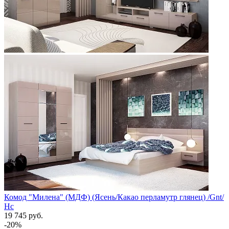
Комод "Милена" (МДФ) (Ясень/Какао перламутр глянец) /Gnt/
Нс
19 745 руб.
-20%