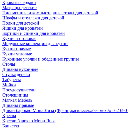
Кровати-чердаки
Матрацы детские
Письменные и компьютерные столы для детской
Шкафы и стеллажи для детской
Полки для детской
Ящики для кроватей
Бортики и спинки для кроватей
Кухня и столовая
Модульные коллекции для кухни
Кухни прямые
Кухни угловые
Кухонные уголки и обеденные группы
Столы
Диваны кухонные
Стулья дерево
Табуреты
Мойки
Посудосушители
Столешницы
Мягкая Мебель
Диваны прямые
Диван барокко Мона Лиза (Франц.раскл.мех./без мех./от 62 690 
Кресла
Кресло барокко Мона Лиза
Банкетки