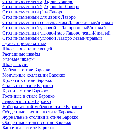
Стол письменный 2,0 grand Лаворо
Стол письменный 2,2 grand tre Лаворо
Стол письменный plus Лаворо
Стол письменный для двоих Лаворо
Стол письменный со стеллажом Лаворо левый/правый
Стол письменный угловой L Лаворо левый/правый
Стол письменный угловой step Лаворо левый/правый
Стол письменный угловой Лаворо левый/правый
Тумбы прикроватные
Шкафы, хранение вещей
Распашные шкафы
Угловые шкафы
Шкафы-купе
Мебель в стиле Барокко
Модульные коллекции Барокко
Кровати в стиле Барокко
Спальни в стиле Барокко
Кухни в стиле Барокко
Гостиные в стиле Барокко
Зеркала в стиле Барокко
Наборы мягкой мебели в стиле Барокко
Обеденные группы в стиле Барокко
Журнальные столики в стиле Барокко
Обеденные столы в стиле Барокко
Банкетки в стиле Барокко