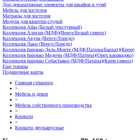
Доп.декоративные элементы для шкафов и тумб
Мебель для хостелов
Матрацы для хостелов
Модули для квартир-студий
Коллекция Atlas (Белый текстурный)
Коллекция Алисия (МДФ)(Венге/Белый глянец)
Коллекция Акура (Венге/Лоредо)
Коллекция Лаки (Венге/Лоредо)
Коллекция барокко Дель-Монте (МДФ/Патина/Бархат)(Крем)
Коллекция барокко Медичи (МДФ/Патина)(Орех караваджо)
Коллекция барокко Себастьяно (МДФ/Патина)(Крем глянец)
Еще товары
Подарочные карты
Главная страница
>
Мебель и декор
>
Мебель собственного производства
>
Кровати
>
Кровати двухъярусные