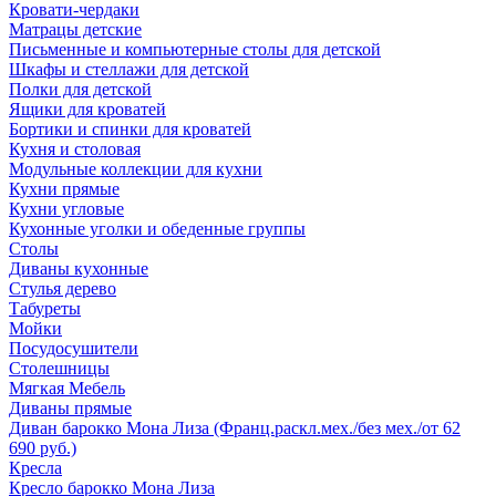
Кровати-чердаки
Матрацы детские
Письменные и компьютерные столы для детской
Шкафы и стеллажи для детской
Полки для детской
Ящики для кроватей
Бортики и спинки для кроватей
Кухня и столовая
Модульные коллекции для кухни
Кухни прямые
Кухни угловые
Кухонные уголки и обеденные группы
Столы
Диваны кухонные
Стулья дерево
Табуреты
Мойки
Посудосушители
Столешницы
Мягкая Мебель
Диваны прямые
Диван барокко Мона Лиза (Франц.раскл.мех./без мех./от 62
690 руб.)
Кресла
Кресло барокко Мона Лиза