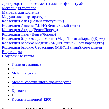
Доп.декоративные элементы для шкафов и тумб
Мебель для хостелов
Матрацы для хостелов
Модули для квартир-студий
Коллекция Atlas (Белый текстурный)
Коллекция Алисия (МДФ)(Венге/Белый глянец)
Коллекция Акура (Венге/Лоредо)
Коллекция Лаки (Венге/Лоредо)
Коллекция барокко Дель-Монте (МДФ/Патина/Бархат)(Крем)
Коллекция барокко Медичи (МДФ/Патина)(Орех караваджо)
Коллекция барокко Себастьяно (МДФ/Патина)(Крем глянец)
Еще товары
Подарочные карты
Главная страница
>
Мебель и декор
>
Мебель собственного производства
>
Кровати
>
Кровати шириной 1200