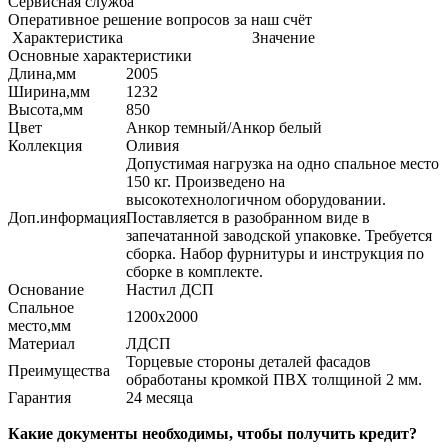
Сервисная служба
Оперативное решение вопросов за наш счёт
Характеристика
Значение
Основные характеристики
Длина,мм
2005
Ширина,мм
1232
Высота,мм
850
Цвет
Анкор темный/Анкор белый
Коллекция
Оливия
Допустимая нагрузка на одно спальное место
150 кг. Произведено на
высокотехнологичном оборудовании.
Доп.информация
Поставляется в разобранном виде в
запечатанной заводской упаковке. Требуется
сборка. Набор фурнитуры и инструкция по
сборке в комплекте.
Основание
Настил ДСП
Спальное
1200х2000
место,мм
Материал
ЛДСП
Торцевые стороны деталей фасадов
Преимущества
обработаны кромкой ПВХ толщиной 2 мм.
Гарантия
24 месяца
Какие документы необходимы, чтобы получить кредит?