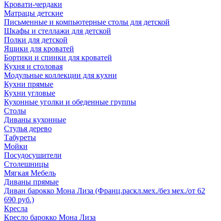
Кровати-чердаки
Матрацы детские
Письменные и компьютерные столы для детской
Шкафы и стеллажи для детской
Полки для детской
Ящики для кроватей
Бортики и спинки для кроватей
Кухня и столовая
Модульные коллекции для кухни
Кухни прямые
Кухни угловые
Кухонные уголки и обеденные группы
Столы
Диваны кухонные
Стулья дерево
Табуреты
Мойки
Посудосушители
Столешницы
Мягкая Мебель
Диваны прямые
Диван барокко Мона Лиза (Франц.раскл.мех./без мех./от 62
690 руб.)
Кресла
Кресло барокко Мона Лиза