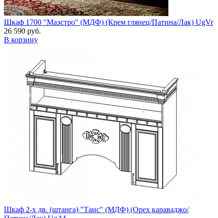
Шкаф 1700 "Маэстро" (МДФ) (Крем глянец/Патина/Лак) UgVr
26 590 руб.
В корзину
Шкаф 2-х дв. (штанга) "Таис" (МДФ) (Орех караваджо/