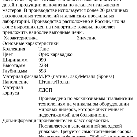
дизайн продукции выполнены по лекалам итальянских
мастеров. В производстве используется более 20 различных
эксклюзивных технологий итальянских профильных
лабораторий. Производство расположено в России, что на
фоне выросших цен на импортные товары, позволяет
предложить наиболее выгодные цены.
Характеристика
Значение
Основные характеристики
Коллекция
Таис
Цвет
Орех караваджо
Ширина,мм
990
Высота,мм
2284
Глубина,мм
598
Материал фасада
МДФ (патина, лак)/Металл (Бронза)
Наполнение
Штанга/Полки
Материал
ЛДСП
корпуса
Произведено по эксклюзивным итальянским
технологиям на уникальном оборудовании
мировых лидеров, которое обеспечивает
недостижимый для большинства
Доп.информация
производителей класс обработки.
Поставляется в запечатанной заводской
упаковке. Требуется самостоятельная сборка.
Итальянская фурнитура "Salice", инструкция