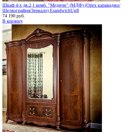
Шкаф 4-х дв.2,1 комб. "Медичи" (МДФ) (Орех караваджо/
Шелкография/Зеркало) EsandwichUgIl
74 190 руб.
В корзину