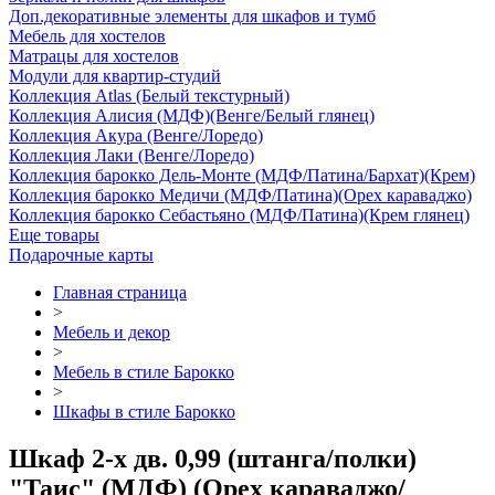
Доп.декоративные элементы для шкафов и тумб
Мебель для хостелов
Матрацы для хостелов
Модули для квартир-студий
Коллекция Atlas (Белый текстурный)
Коллекция Алисия (МДФ)(Венге/Белый глянец)
Коллекция Акура (Венге/Лоредо)
Коллекция Лаки (Венге/Лоредо)
Коллекция барокко Дель-Монте (МДФ/Патина/Бархат)(Крем)
Коллекция барокко Медичи (МДФ/Патина)(Орех караваджо)
Коллекция барокко Себастьяно (МДФ/Патина)(Крем глянец)
Еще товары
Подарочные карты
Главная страница
>
Мебель и декор
>
Мебель в стиле Барокко
>
Шкафы в стиле Барокко
Шкаф 2-х дв. 0,99 (штанга/полки)
"Таис" (МДФ) (Орех караваджо/