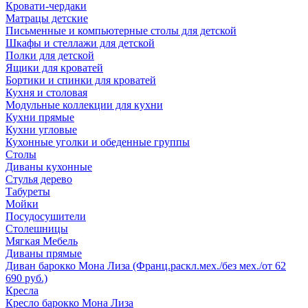
Кровати-чердаки
Матрацы детские
Письменные и компьютерные столы для детской
Шкафы и стеллажи для детской
Полки для детской
Ящики для кроватей
Бортики и спинки для кроватей
Кухня и столовая
Модульные коллекции для кухни
Кухни прямые
Кухни угловые
Кухонные уголки и обеденные группы
Столы
Диваны кухонные
Стулья дерево
Табуреты
Мойки
Посудосушители
Столешницы
Мягкая Мебель
Диваны прямые
Диван барокко Мона Лиза (Франц.раскл.мех./без мех./от 62
690 руб.)
Кресла
Кресло барокко Мона Лиза