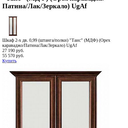
Патина/Лак/Зеркало) UgAf
Шкаф 2-х дв. 0,99 (штанга/полки) "Таис" (МДФ) (Орех
караваджо/Патина/Лак/Зеркало) UgAf
27 190 руб.
55 570 руб.
Купить