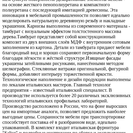
на основе жесткого пенополиуретана и компактного
полиуретана с последующей имитацией древесины. Эта
инновация в мебельной промышленности позволяет идеально
моделировать натуральную деревянную резьбу и накладные
украшения. Карнизы выполнены из современного материала -
тамбурат с визуальным эффектом толстостенного массива
дерева.Тамбурат представляет собой конструкционный
композит из двух внешних слоёв МДФ с внутренним сотовым
заполнением из картона. Детали из тамбурата придают мебели
благородный вид и хорошо сохраняют первоначальную форму
благодаря лёгкости и жёсткой структуре.Изящные фасады
украшены затейливыми рисунками, нанесёнными методом
шелкографии. Стеклянные витражи оригинальной, фигурной
формы, добавляют интерьеру торжественной яркости.
Технологическое наполнение и дизайн продукции выполнены
по лекалам итальянских мастеров. Главный технолог
предприятия – известный итальянский специалист. В
производстве используется более 20 различных эксклюзивных
технологий итальянских профильных лабораторий.
Производство расположено в России, что на фоне выросших
цен на импортные аналоги, позволяет предложить наиболее
выгодные цены. Сохранности мебели при транспортировке
способствует поставка её в разобранном виде, идеально
упакованной. В комплект входит итальянская фурнитура
"Salice" и подробные инструкции по сборке и эксплуатации.