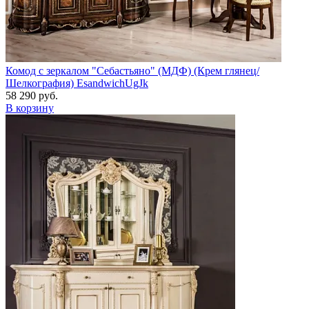
Комод с зеркалом "Себастьяно" (МДФ) (Крем глянец/
Шелкография) EsandwichUgJk
58 290 руб.
В корзину