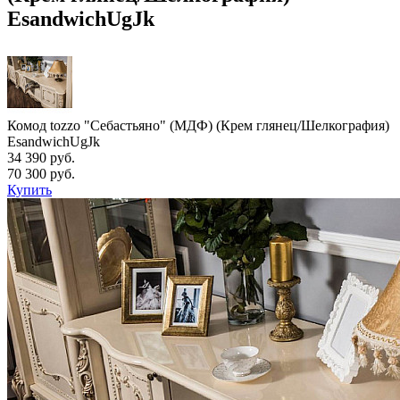
EsandwichUgJk
Комод tozzo "Себастьяно" (МДФ) (Крем глянец/Шелкография)
EsandwichUgJk
34 390 руб.
70 300 руб.
Купить