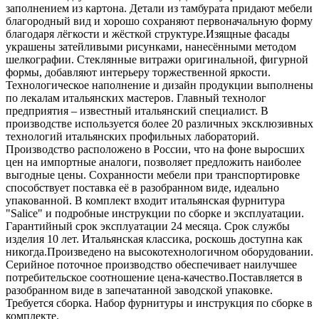
заполнением из картона. Детали из тамбурата придают мебели
благородный вид и хорошо сохраняют первоначальную форму
благодаря лёгкости и жёсткой структуре.Изящные фасады
украшены затейливыми рисунками, нанесёнными методом
шелкографии. Стеклянные витражи оригинальной, фигурной
формы, добавляют интерьеру торжественной яркости.
Технологическое наполнение и дизайн продукции выполнены
по лекалам итальянских мастеров. Главный технолог
предприятия – известный итальянский специалист. В
производстве используется более 20 различных эксклюзивных
технологий итальянских профильных лабораторий.
Производство расположено в России, что на фоне выросших
цен на импортные аналоги, позволяет предложить наиболее
выгодные цены. Сохранности мебели при транспортировке
способствует поставка её в разобранном виде, идеально
упакованной. В комплект входит итальянская фурнитура
"Salice" и подробные инструкции по сборке и эксплуатации.
Гарантийный срок эксплуатации 24 месяца. Срок службы
изделия 10 лет. Итальянская классика, роскошь доступна как
никогда.Произведено на высокотехнологичном оборудовании.
Серийное поточное производство обеспечивает наилучшее
потребительское соотношение цена-качество.Поставляется в
разобранном виде в запечатанной заводской упаковке.
Требуется сборка. Набор фурнитуры и инструкция по сборке в
комплекте.