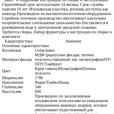
Гарантийный срок эксплуатации 24 месяца. Срок службы
изделия 10 лет. Итальянская классика, роскошь доступна как
никогда.Произведено на высокотехнологичном оборудовании.
Серийное поточное производство обеспечивает наилучшее
потребительское соотношение цена-качество.Поставляется в
разобранном виде в запечатанной заводской упаковке.
Требуется сборка. Набор фурнитуры и инструкция по сборке в
комплекте.
Характеристика
Значение
Основные характеристики
Коллекция
Себастьяно
МДФ (радиусные фасады, патина
Материал фасада
позолота,глянцевый лак, шелкография)/ПУ/
ППУ/Тамбурат/
Крем глянец/Шелкография/Патина
Цвет
позолота
Ширина,мм
1780
Наполнение
Ящик/Тумбы/Ниша
Глубина,мм
540
Высота,мм
690
Произведено по эксклюзивным
итальянским технологиям на уникальном
оборудовании мировых лидеров, которое
обеспечивает недостижимый для