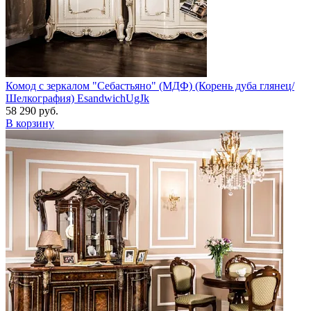
Комод с зеркалом "Себастьяно" (МДФ) (Корень дуба глянец/
Шелкография) EsandwichUgJk
58 290 руб.
В корзину