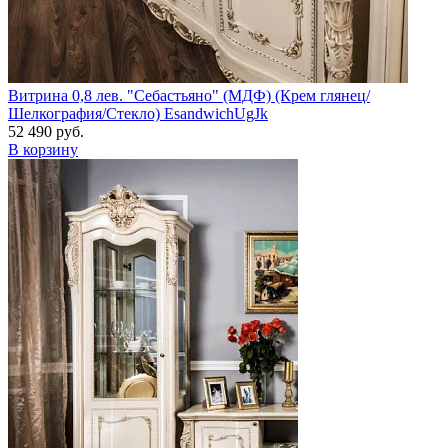
Витрина 0,8 лев. "Себастьяно" (МДФ) (Крем глянец/
Шелкография/Стекло) EsandwichUgJk
52 490 руб.
В корзину