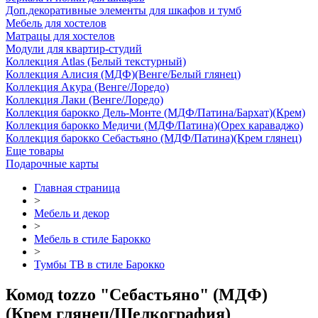
Доп.декоративные элементы для шкафов и тумб
Мебель для хостелов
Матрацы для хостелов
Модули для квартир-студий
Коллекция Atlas (Белый текстурный)
Коллекция Алисия (МДФ)(Венге/Белый глянец)
Коллекция Акура (Венге/Лоредо)
Коллекция Лаки (Венге/Лоредо)
Коллекция барокко Дель-Монте (МДФ/Патина/Бархат)(Крем)
Коллекция барокко Медичи (МДФ/Патина)(Орех караваджо)
Коллекция барокко Себастьяно (МДФ/Патина)(Крем глянец)
Еще товары
Подарочные карты
Главная страница
>
Мебель и декор
>
Мебель в стиле Барокко
>
Тумбы ТВ в стиле Барокко
Комод tozzo "Себастьяно" (МДФ)
(Крем глянец/Шелкография)