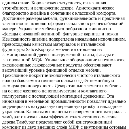
едином стиле. Королевская статусность, изысканная
утончённость и великолепие декора. Аристократическое
благородство дизайна в сочетании с классикой комфорта.
Достойные размеры мебели, функциональность и практичная
элегантность позволят оформить спальню в респектабельной
манере. Украшение мебели разнообразно и живописно
-фасады с изящной лепниной, фигурные карнизы и ножки.
Изысканность дизайна подкреплена идеальным исполнением,
превосходным качеством материалов и итальянской
фурнитуры Salice.Корпуса мебели изготовлены из
ламинированной древесно-стружечной плиты, фасады из
лакированной МДФ. Уникальное оборудование и технология,
эксклюзивные лакокрасочные продукты обеспечивают
высочайший уровень финишной отделки мебели.
Трёхслойное покрытие экологически чистого итальянского
водоразбавляемого глянцевого лака создаёт нежнейшую
жемчужную поверхность. Декоративные элементы мебели -
на основе жесткого пенополиуретана и компактного
полиуретана с последующей имитацией древесины. Эта
инновация в мебельной промышленности позволяет идеально
моделировать натуральную деревянную резьбу и накладные
украшения. Карнизы выполнены из современного материала -
тамбурат с визуальным эффектом толстостенного массива
дерева.Тамбурат представляет собой конструкционный
композит из двух внешних слоёв МДФ с внутренним сотовым