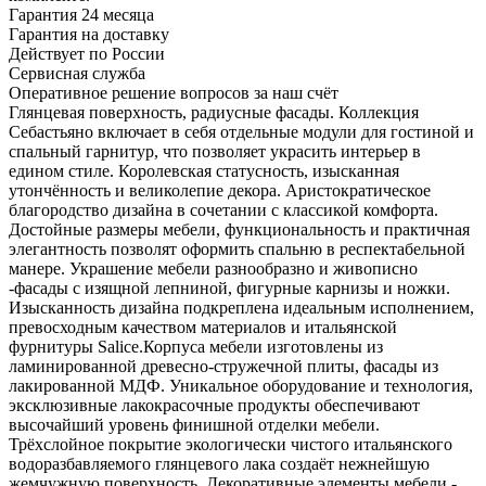
Гарантия 24 месяца
Гарантия на доставку
Действует по России
Сервисная служба
Оперативное решение вопросов за наш счёт
Глянцевая поверхность, радиусные фасады. Коллекция
Себастьяно включает в себя отдельные модули для гостиной и
спальный гарнитур, что позволяет украсить интерьер в
едином стиле. Королевская статусность, изысканная
утончённость и великолепие декора. Аристократическое
благородство дизайна в сочетании с классикой комфорта.
Достойные размеры мебели, функциональность и практичная
элегантность позволят оформить спальню в респектабельной
манере. Украшение мебели разнообразно и живописно
-фасады с изящной лепниной, фигурные карнизы и ножки.
Изысканность дизайна подкреплена идеальным исполнением,
превосходным качеством материалов и итальянской
фурнитуры Salice.Корпуса мебели изготовлены из
ламинированной древесно-стружечной плиты, фасады из
лакированной МДФ. Уникальное оборудование и технология,
эксклюзивные лакокрасочные продукты обеспечивают
высочайший уровень финишной отделки мебели.
Трёхслойное покрытие экологически чистого итальянского
водоразбавляемого глянцевого лака создаёт нежнейшую
жемчужную поверхность. Декоративные элементы мебели -