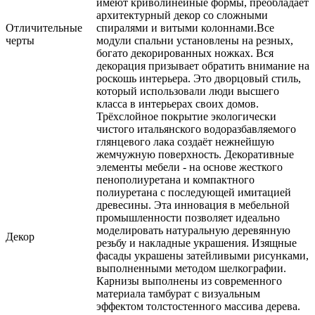
имеют криволинейные формы, преобладает
архитектурный декор со сложными
Отличительные
спиралями и витыми колоннами.Все
черты
модули спальни установлены на резных,
богато декорированных ножках. Вся
декорация призывает обратить внимание на
роскошь интерьера. Это дворцовый стиль,
который использовали люди высшего
класса в интерьерах своих домов.
Трёхслойное покрытие экологически
чистого итальянского водоразбавляемого
глянцевого лака создаёт нежнейшую
жемчужную поверхность. Декоративные
элементы мебели - на основе жесткого
пенополиуретана и компактного
полиуретана с последующей имитацией
древесины. Эта инновация в мебельной
промышленности позволяет идеально
моделировать натуральную деревянную
Декор
резьбу и накладные украшения. Изящные
фасады украшены затейливыми рисунками,
выполненными методом шелкографии.
Карнизы выполнены из современного
материала тамбурат с визуальным
эффектом толстостенного массива дерева.