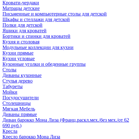
Кровати-чердаки
Матрацы детские
Письменные и компьютерные столы для детской
Шкафы и стеллажи для детской
Полки для детской
Ящики для кроватей
Бортики и спинки для кроватей
Кухня и столовая
Модульные коллекции для кухни
Кухни прямые
Кухни угловые
Кухонные уголки и обеденные группы
Столы
Диваны кухонные
Стулья дерево
Табуреты
Мойки
Посудосушители
Столешницы
Мягкая Мебель
Диваны прямые
Диван барокко Мона Лиза (Франц.раскл.мех./без мех./от 62
690 руб.)
Кресла
Кресло барокко Мона Лиза