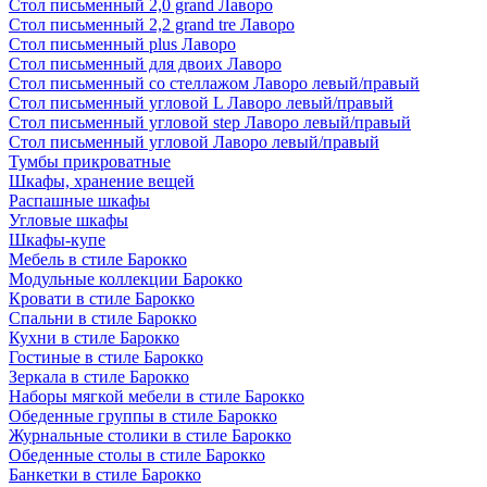
Стол письменный 2,0 grand Лаворо
Стол письменный 2,2 grand tre Лаворо
Стол письменный plus Лаворо
Стол письменный для двоих Лаворо
Стол письменный со стеллажом Лаворо левый/правый
Стол письменный угловой L Лаворо левый/правый
Стол письменный угловой step Лаворо левый/правый
Стол письменный угловой Лаворо левый/правый
Тумбы прикроватные
Шкафы, хранение вещей
Распашные шкафы
Угловые шкафы
Шкафы-купе
Мебель в стиле Барокко
Модульные коллекции Барокко
Кровати в стиле Барокко
Спальни в стиле Барокко
Кухни в стиле Барокко
Гостиные в стиле Барокко
Зеркала в стиле Барокко
Наборы мягкой мебели в стиле Барокко
Обеденные группы в стиле Барокко
Журнальные столики в стиле Барокко
Обеденные столы в стиле Барокко
Банкетки в стиле Барокко