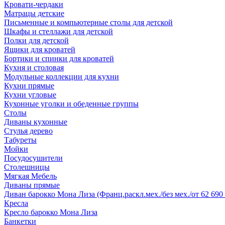
Кровати-чердаки
Матрацы детские
Письменные и компьютерные столы для детской
Шкафы и стеллажи для детской
Полки для детской
Ящики для кроватей
Бортики и спинки для кроватей
Кухня и столовая
Модульные коллекции для кухни
Кухни прямые
Кухни угловые
Кухонные уголки и обеденные группы
Столы
Диваны кухонные
Стулья дерево
Табуреты
Мойки
Посудосушители
Столешницы
Мягкая Мебель
Диваны прямые
Диван барокко Мона Лиза (Франц.раскл.мех./без мех./от 62 690 
Кресла
Кресло барокко Мона Лиза
Банкетки