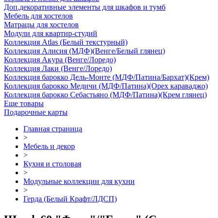
Доп.декоративные элементы для шкафов и тумб
Мебель для хостелов
Матрацы для хостелов
Модули для квартир-студий
Коллекция Atlas (Белый текстурный)
Коллекция Алисия (МДФ)(Венге/Белый глянец)
Коллекция Акура (Венге/Лоредо)
Коллекция Лаки (Венге/Лоредо)
Коллекция барокко Дель-Монте (МДФ/Патина/Бархат)(Крем)
Коллекция барокко Медичи (МДФ/Патина)(Орех караваджо)
Коллекция барокко Себастьяно (МДФ/Патина)(Крем глянец)
Еще товары
Подарочные карты
Главная страница
>
Мебель и декор
>
Кухня и столовая
>
Модульные коллекции для кухни
>
Герда (Белый Крафт/ЛДСП)