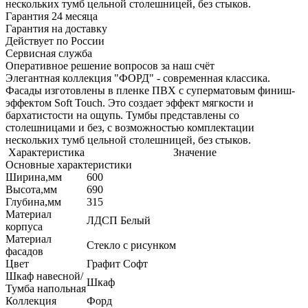
нескольких тумб цельной столешницей, без стыков.
Гарантия 24 месяца
Гарантия на доставку
Действует по России
Сервисная служба
Оперативное решение вопросов за наш счёт
Элегантная коллекция "ФОРД" - современная классика.
Фасады изготовлены в пленке ПВХ с суперматовым финиш-
эффектом Soft Touch. Это создает эффект мягкости и
бархатистости на ощупь. Тумбы представлены со
столешницами и без, с возможностью комплектации
нескольких тумб цельной столешницей, без стыков.
Характеристика
Значение
Основные характеристики
Ширина,мм
600
Высота,мм
690
Глубина,мм
315
Материал
ЛДСП Белый
корпуса
Материал
Стекло с рисунком
фасадов
Цвет
Графит Софт
Шкаф навесной/
Шкаф
Тумба напольная
Коллекция
Форд