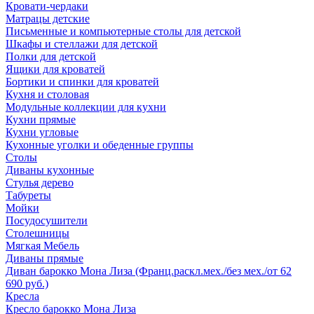
Кровати-чердаки
Матрацы детские
Письменные и компьютерные столы для детской
Шкафы и стеллажи для детской
Полки для детской
Ящики для кроватей
Бортики и спинки для кроватей
Кухня и столовая
Модульные коллекции для кухни
Кухни прямые
Кухни угловые
Кухонные уголки и обеденные группы
Столы
Диваны кухонные
Стулья дерево
Табуреты
Мойки
Посудосушители
Столешницы
Мягкая Мебель
Диваны прямые
Диван барокко Мона Лиза (Франц.раскл.мех./без мех./от 62
690 руб.)
Кресла
Кресло барокко Мона Лиза