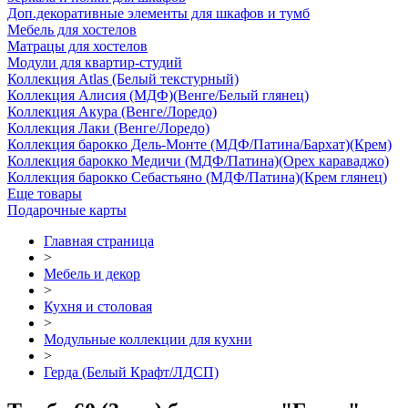
Доп.декоративные элементы для шкафов и тумб
Мебель для хостелов
Матрацы для хостелов
Модули для квартир-студий
Коллекция Atlas (Белый текстурный)
Коллекция Алисия (МДФ)(Венге/Белый глянец)
Коллекция Акура (Венге/Лоредо)
Коллекция Лаки (Венге/Лоредо)
Коллекция барокко Дель-Монте (МДФ/Патина/Бархат)(Крем)
Коллекция барокко Медичи (МДФ/Патина)(Орех караваджо)
Коллекция барокко Себастьяно (МДФ/Патина)(Крем глянец)
Еще товары
Подарочные карты
Главная страница
>
Мебель и декор
>
Кухня и столовая
>
Модульные коллекции для кухни
>
Герда (Белый Крафт/ЛДСП)