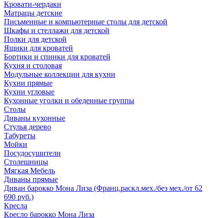
Кровати-чердаки
Матрацы детские
Письменные и компьютерные столы для детской
Шкафы и стеллажи для детской
Полки для детской
Ящики для кроватей
Бортики и спинки для кроватей
Кухня и столовая
Модульные коллекции для кухни
Кухни прямые
Кухни угловые
Кухонные уголки и обеденные группы
Столы
Диваны кухонные
Стулья дерево
Табуреты
Мойки
Посудосушители
Столешницы
Мягкая Мебель
Диваны прямые
Диван барокко Мона Лиза (Франц.раскл.мех./без мех./от 62
690 руб.)
Кресла
Кресло барокко Мона Лиза