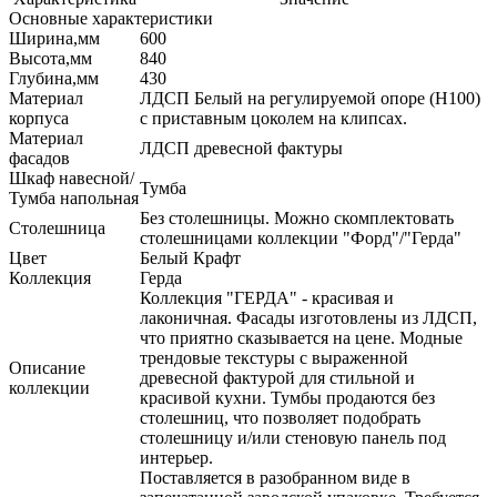
Основные характеристики
Ширина,мм
600
Высота,мм
840
Глубина,мм
430
Материал
ЛДСП Белый на регулируемой опоре (H100)
корпуса
с приставным цоколем на клипсах.
Материал
ЛДСП древесной фактуры
фасадов
Шкаф навесной/
Тумба
Тумба напольная
Без столешницы. Можно скомплектовать
Столешница
столешницами коллекции "Форд"/"Герда"
Цвет
Белый Крафт
Коллекция
Герда
Коллекция "ГЕРДА" - красивая и
лаконичная. Фасады изготовлены из ЛДСП,
что приятно сказывается на цене. Модные
трендовые текстуры с выраженной
Описание
древесной фактурой для стильной и
коллекции
красивой кухни. Тумбы продаются без
столешниц, что позволяет подобрать
столешницу и/или стеновую панель под
интерьер.
Поставляется в разобранном виде в