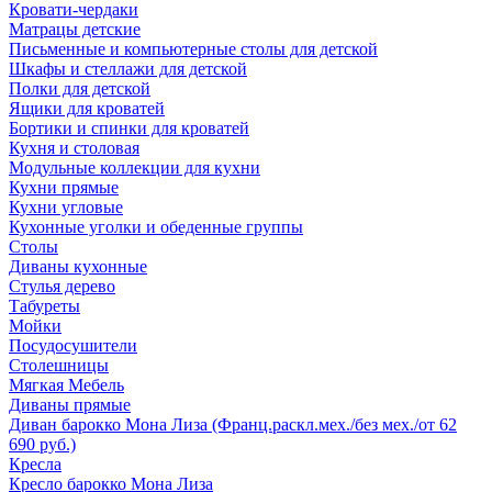
Кровати-чердаки
Матрацы детские
Письменные и компьютерные столы для детской
Шкафы и стеллажи для детской
Полки для детской
Ящики для кроватей
Бортики и спинки для кроватей
Кухня и столовая
Модульные коллекции для кухни
Кухни прямые
Кухни угловые
Кухонные уголки и обеденные группы
Столы
Диваны кухонные
Стулья дерево
Табуреты
Мойки
Посудосушители
Столешницы
Мягкая Мебель
Диваны прямые
Диван барокко Мона Лиза (Франц.раскл.мех./без мех./от 62
690 руб.)
Кресла
Кресло барокко Мона Лиза