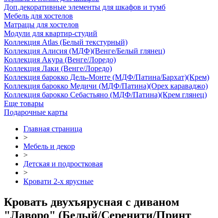
Доп.декоративные элементы для шкафов и тумб
Мебель для хостелов
Матрацы для хостелов
Модули для квартир-студий
Коллекция Atlas (Белый текстурный)
Коллекция Алисия (МДФ)(Венге/Белый глянец)
Коллекция Акура (Венге/Лоредо)
Коллекция Лаки (Венге/Лоредо)
Коллекция барокко Дель-Монте (МДФ/Патина/Бархат)(Крем)
Коллекция барокко Медичи (МДФ/Патина)(Орех караваджо)
Коллекция барокко Себастьяно (МДФ/Патина)(Крем глянец)
Еще товары
Подарочные карты
Главная страница
>
Мебель и декор
>
Детская и подростковая
>
Кровати 2-х ярусные
Кровать двухъярусная с диваном
"Лаворо" (Белый/Серенити/Принт