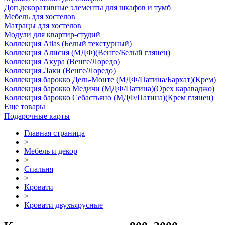
Доп.декоративные элементы для шкафов и тумб
Мебель для хостелов
Матрацы для хостелов
Модули для квартир-студий
Коллекция Atlas (Белый текстурный)
Коллекция Алисия (МДФ)(Венге/Белый глянец)
Коллекция Акура (Венге/Лоредо)
Коллекция Лаки (Венге/Лоредо)
Коллекция барокко Дель-Монте (МДФ/Патина/Бархат)(Крем)
Коллекция барокко Медичи (МДФ/Патина)(Орех караваджо)
Коллекция барокко Себастьяно (МДФ/Патина)(Крем глянец)
Еще товары
Подарочные карты
Главная страница
>
Мебель и декор
>
Спальня
>
Кровати
>
Кровати двухъярусные