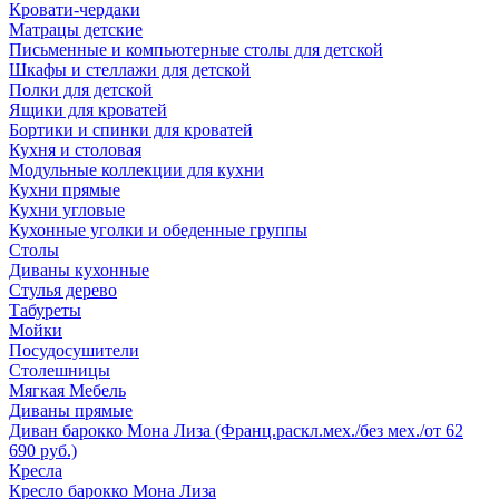
Кровати-чердаки
Матрацы детские
Письменные и компьютерные столы для детской
Шкафы и стеллажи для детской
Полки для детской
Ящики для кроватей
Бортики и спинки для кроватей
Кухня и столовая
Модульные коллекции для кухни
Кухни прямые
Кухни угловые
Кухонные уголки и обеденные группы
Столы
Диваны кухонные
Стулья дерево
Табуреты
Мойки
Посудосушители
Столешницы
Мягкая Мебель
Диваны прямые
Диван барокко Мона Лиза (Франц.раскл.мех./без мех./от 62
690 руб.)
Кресла
Кресло барокко Мона Лиза