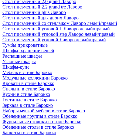
Стол письменный 2,0 grand Лаворо
Стол письменный 2,2 grand tre Лаворо
Стол письменный plus Лаворо
Стол письменный для двоих Лаворо
Стол письменный со стеллажом Лаворо левый/правый
Стол письменный угловой L Лаворо левый/правый
Стол письменный угловой step Лаворо левый/правый
Стол письменный угловой Лаворо левый/правый
Тумбы прикроватные
Шкафы, хранение вещей
Распашные шкафы
Угловые шкафы
Шкафы-купе
Мебель в стиле Барокко
Модульные коллекции Барокко
Кровати в стиле Барокко
Спальни в стиле Барокко
Кухни в стиле Барокко
Гостиные в стиле Барокко
Зеркала в стиле Барокко
Наборы мягкой мебели в стиле Барокко
Обеденные группы в стиле Барокко
Журнальные столики в стиле Барокко
Обеденные столы в стиле Барокко
Банкетки в стиле Барокко