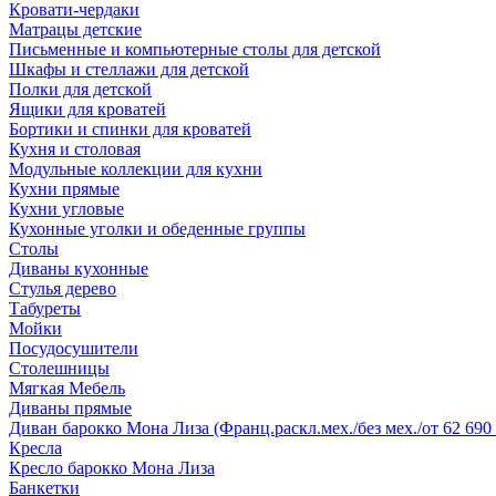
Кровати-чердаки
Матрацы детские
Письменные и компьютерные столы для детской
Шкафы и стеллажи для детской
Полки для детской
Ящики для кроватей
Бортики и спинки для кроватей
Кухня и столовая
Модульные коллекции для кухни
Кухни прямые
Кухни угловые
Кухонные уголки и обеденные группы
Столы
Диваны кухонные
Стулья дерево
Табуреты
Мойки
Посудосушители
Столешницы
Мягкая Мебель
Диваны прямые
Диван барокко Мона Лиза (Франц.раскл.мех./без мех./от 62 690 
Кресла
Кресло барокко Мона Лиза
Банкетки