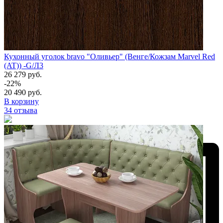
Кухонный уголок bravo "Оливьер" (Венге/Кожзам Marvel Red
(AT)) -G/Л3
26 279 руб.
-22%
20 490 руб.
В корзину
34 отзыва