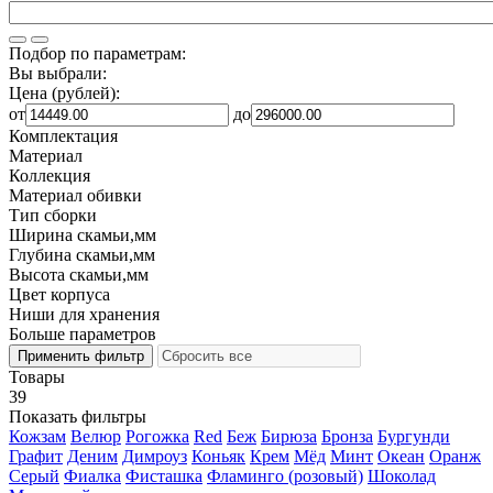
Подбор по параметрам:
Вы выбрали:
Цена (рублей):
от
до
Комплектация
Материал
Коллекция
Материал обивки
Тип сборки
Ширина скамьи,мм
Глубина скамьи,мм
Высота скамьи,мм
Цвет корпуса
Ниши для хранения
Больше параметров
Товары
39
Показать фильтры
Кожзам
Велюр
Рогожка
Red
Беж
Бирюза
Бронза
Бургунди
Графит
Деним
Димроуз
Коньяк
Крем
Мёд
Минт
Океан
Оранж
Серый
Фиалка
Фисташка
Фламинго (розовый)
Шоколад