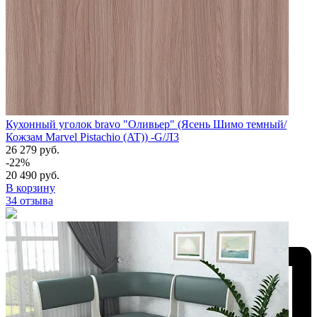
Кухонный уголок bravo "Оливьер" (Ясень Шимо темный/
Кожзам Marvel Pistachio (AT)) -G/Л3
26 279 руб.
-22%
20 490 руб.
В корзину
34 отзыва