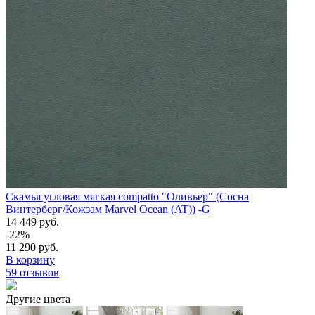
Скамья угловая мягкая compatto "Оливьер" (Сосна
Винтерберг/Кожзам Marvel Ocean (AT)) -G
14 449 руб.
-22%
11 290 руб.
В корзину
59 отзывов
Другие цвета