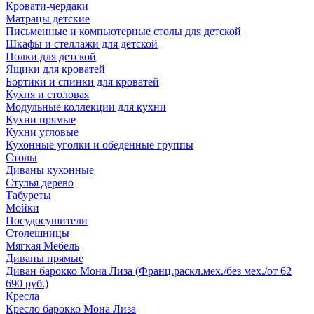
Кровати-чердаки
Матрацы детские
Письменные и компьютерные столы для детской
Шкафы и стеллажи для детской
Полки для детской
Ящики для кроватей
Бортики и спинки для кроватей
Кухня и столовая
Модульные коллекции для кухни
Кухни прямые
Кухни угловые
Кухонные уголки и обеденные группы
Столы
Диваны кухонные
Стулья дерево
Табуреты
Мойки
Посудосушители
Столешницы
Мягкая Мебель
Диваны прямые
Диван барокко Мона Лиза (Франц.раскл.мех./без мех./от 62
690 руб.)
Кресла
Кресло барокко Мона Лиза