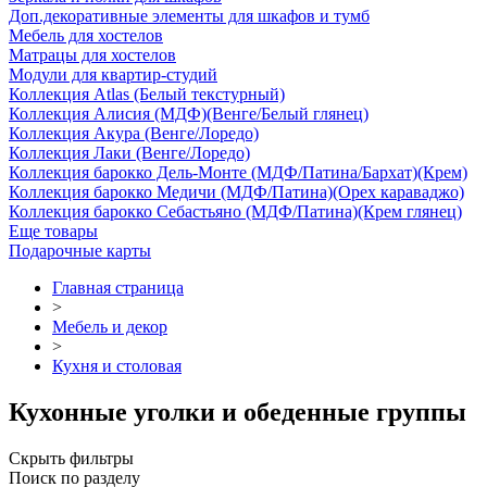
Доп.декоративные элементы для шкафов и тумб
Мебель для хостелов
Матрацы для хостелов
Модули для квартир-студий
Коллекция Atlas (Белый текстурный)
Коллекция Алисия (МДФ)(Венге/Белый глянец)
Коллекция Акура (Венге/Лоредо)
Коллекция Лаки (Венге/Лоредо)
Коллекция барокко Дель-Монте (МДФ/Патина/Бархат)(Крем)
Коллекция барокко Медичи (МДФ/Патина)(Орех караваджо)
Коллекция барокко Себастьяно (МДФ/Патина)(Крем глянец)
Еще товары
Подарочные карты
Главная страница
>
Мебель и декор
>
Кухня и столовая
Кухонные уголки и обеденные группы
Скрыть фильтры
Поиск по разделу