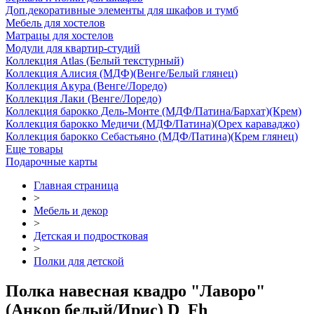
Доп.декоративные элементы для шкафов и тумб
Мебель для хостелов
Матрацы для хостелов
Модули для квартир-студий
Коллекция Atlas (Белый текстурный)
Коллекция Алисия (МДФ)(Венге/Белый глянец)
Коллекция Акура (Венге/Лоредо)
Коллекция Лаки (Венге/Лоредо)
Коллекция барокко Дель-Монте (МДФ/Патина/Бархат)(Крем)
Коллекция барокко Медичи (МДФ/Патина)(Орех караваджо)
Коллекция барокко Себастьяно (МДФ/Патина)(Крем глянец)
Еще товары
Подарочные карты
Главная страница
>
Мебель и декор
>
Детская и подростковая
>
Полки для детской
Полка навесная квадро "Лаворо"
(Анкор белый/Ирис) D_Fh