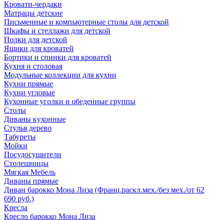
Кровати-чердаки
Матрацы детские
Письменные и компьютерные столы для детской
Шкафы и стеллажи для детской
Полки для детской
Ящики для кроватей
Бортики и спинки для кроватей
Кухня и столовая
Модульные коллекции для кухни
Кухни прямые
Кухни угловые
Кухонные уголки и обеденные группы
Столы
Диваны кухонные
Стулья дерево
Табуреты
Мойки
Посудосушители
Столешницы
Мягкая Мебель
Диваны прямые
Диван барокко Мона Лиза (Франц.раскл.мех./без мех./от 62
690 руб.)
Кресла
Кресло барокко Мона Лиза