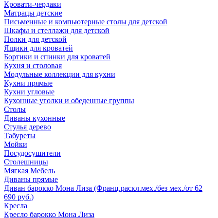
Кровати-чердаки
Матрацы детские
Письменные и компьютерные столы для детской
Шкафы и стеллажи для детской
Полки для детской
Ящики для кроватей
Бортики и спинки для кроватей
Кухня и столовая
Модульные коллекции для кухни
Кухни прямые
Кухни угловые
Кухонные уголки и обеденные группы
Столы
Диваны кухонные
Стулья дерево
Табуреты
Мойки
Посудосушители
Столешницы
Мягкая Мебель
Диваны прямые
Диван барокко Мона Лиза (Франц.раскл.мех./без мех./от 62
690 руб.)
Кресла
Кресло барокко Мона Лиза