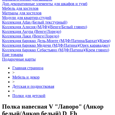
Доп.декоративные элементы для шкафов и тумб
Мебель для хостелов
Матрацы для хостелов
Модули для квартир-студий
Коллекция Atlas (Белый текстурный)
Коллекция Алисия (МДФ)(Венге/Белый глянец)
Коллекция Акура (Венге/Лоредо)
Коллекция Лаки (Венге/Лоредо)
Коллекция барокко Дель-Монте (МДФ/Патина/Бархат)(Крем)
Коллекция барокко Медичи (МДФ/Патина)(Орех караваджо)
Коллекция барокко Себастьяно (МДФ/Патина)(Крем глянец)
Еще товары
Подарочные карты
Главная страница
>
Мебель и декор
>
Детская и подростковая
>
Полки для детской
Полка навесная V "Лаворо" (Анкор
белый/Анкор белый) D_Fh