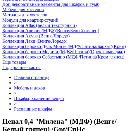
Доп.декоративные элементы для шкафов и тумб
Мебель для хостелов
Матрацы для хостелов
Модули для квартир-студий
Коллекция Atlas (Белый текстурный)
Коллекция Алисия (МДФ)(Венге/Белый глянец)
Коллекция Акура (Венге/Лоредо)
Коллекция Лаки (Венге/Лоредо)
Коллекция барокко Дель-Монте (МДФ/Патина/Бархат)(Крем)
Коллекция барокко Медичи (МДФ/Патина)(Орех караваджо)
Коллекция барокко Себастьяно (МДФ/Патина)(Крем глянец)
Еще товары
Подарочные карты
Главная страница
>
Мебель и декор
>
Шкафы, хранение вещей
>
Распашные шкафы
Пенал 0,4 "Милена" (МДФ) (Венге/
Белый глянец) /Gnt/СпНс