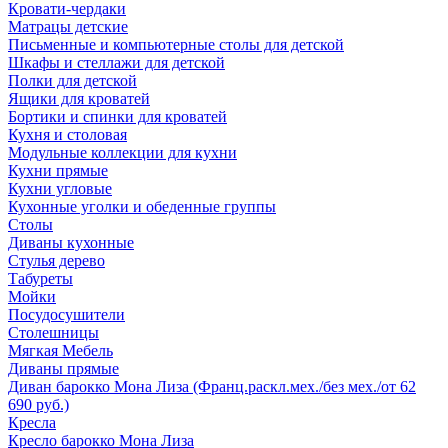
Кровати-чердаки
Матрацы детские
Письменные и компьютерные столы для детской
Шкафы и стеллажи для детской
Полки для детской
Ящики для кроватей
Бортики и спинки для кроватей
Кухня и столовая
Модульные коллекции для кухни
Кухни прямые
Кухни угловые
Кухонные уголки и обеденные группы
Столы
Диваны кухонные
Стулья дерево
Табуреты
Мойки
Посудосушители
Столешницы
Мягкая Мебель
Диваны прямые
Диван барокко Мона Лиза (Франц.раскл.мех./без мех./от 62
690 руб.)
Кресла
Кресло барокко Мона Лиза