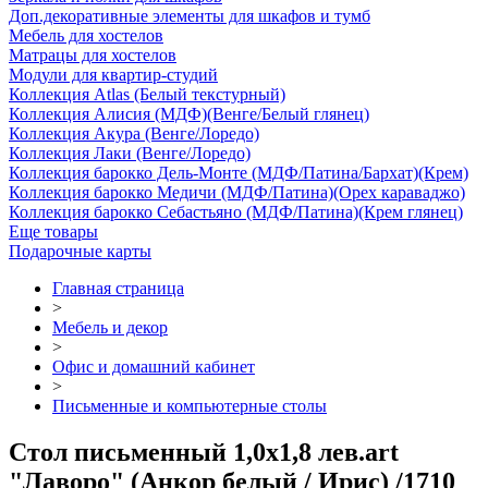
Доп.декоративные элементы для шкафов и тумб
Мебель для хостелов
Матрацы для хостелов
Модули для квартир-студий
Коллекция Atlas (Белый текстурный)
Коллекция Алисия (МДФ)(Венге/Белый глянец)
Коллекция Акура (Венге/Лоредо)
Коллекция Лаки (Венге/Лоредо)
Коллекция барокко Дель-Монте (МДФ/Патина/Бархат)(Крем)
Коллекция барокко Медичи (МДФ/Патина)(Орех караваджо)
Коллекция барокко Себастьяно (МДФ/Патина)(Крем глянец)
Еще товары
Подарочные карты
Главная страница
>
Мебель и декор
>
Офис и домашний кабинет
>
Письменные и компьютерные столы
Стол письменный 1,0х1,8 лев.art
"Лаворо" (Анкор белый / Ирис) /1710