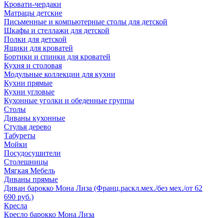
Кровати-чердаки
Матрацы детские
Письменные и компьютерные столы для детской
Шкафы и стеллажи для детской
Полки для детской
Ящики для кроватей
Бортики и спинки для кроватей
Кухня и столовая
Модульные коллекции для кухни
Кухни прямые
Кухни угловые
Кухонные уголки и обеденные группы
Столы
Диваны кухонные
Стулья дерево
Табуреты
Мойки
Посудосушители
Столешницы
Мягкая Мебель
Диваны прямые
Диван барокко Мона Лиза (Франц.раскл.мех./без мех./от 62
690 руб.)
Кресла
Кресло барокко Мона Лиза