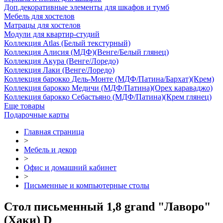
Доп.декоративные элементы для шкафов и тумб
Мебель для хостелов
Матрацы для хостелов
Модули для квартир-студий
Коллекция Atlas (Белый текстурный)
Коллекция Алисия (МДФ)(Венге/Белый глянец)
Коллекция Акура (Венге/Лоредо)
Коллекция Лаки (Венге/Лоредо)
Коллекция барокко Дель-Монте (МДФ/Патина/Бархат)(Крем)
Коллекция барокко Медичи (МДФ/Патина)(Орех караваджо)
Коллекция барокко Себастьяно (МДФ/Патина)(Крем глянец)
Еще товары
Подарочные карты
Главная страница
>
Мебель и декор
>
Офис и домашний кабинет
>
Письменные и компьютерные столы
Стол письменный 1,8 grand "Лаворо"
(Хаки) D