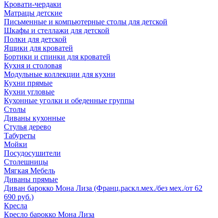
Кровати-чердаки
Матрацы детские
Письменные и компьютерные столы для детской
Шкафы и стеллажи для детской
Полки для детской
Ящики для кроватей
Бортики и спинки для кроватей
Кухня и столовая
Модульные коллекции для кухни
Кухни прямые
Кухни угловые
Кухонные уголки и обеденные группы
Столы
Диваны кухонные
Стулья дерево
Табуреты
Мойки
Посудосушители
Столешницы
Мягкая Мебель
Диваны прямые
Диван барокко Мона Лиза (Франц.раскл.мех./без мех./от 62
690 руб.)
Кресла
Кресло барокко Мона Лиза