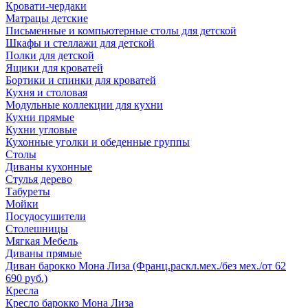
Кровати-чердаки
Матрацы детские
Письменные и компьютерные столы для детской
Шкафы и стеллажи для детской
Полки для детской
Ящики для кроватей
Бортики и спинки для кроватей
Кухня и столовая
Модульные коллекции для кухни
Кухни прямые
Кухни угловые
Кухонные уголки и обеденные группы
Столы
Диваны кухонные
Стулья дерево
Табуреты
Мойки
Посудосушители
Столешницы
Мягкая Мебель
Диваны прямые
Диван барокко Мона Лиза (Франц.раскл.мех./без мех./от 62
690 руб.)
Кресла
Кресло барокко Мона Лиза