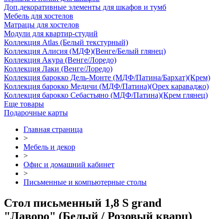
Доп.декоративные элементы для шкафов и тумб
Мебель для хостелов
Матрацы для хостелов
Модули для квартир-студий
Коллекция Atlas (Белый текстурный)
Коллекция Алисия (МДФ)(Венге/Белый глянец)
Коллекция Акура (Венге/Лоредо)
Коллекция Лаки (Венге/Лоредо)
Коллекция барокко Дель-Монте (МДФ/Патина/Бархат)(Крем)
Коллекция барокко Медичи (МДФ/Патина)(Орех караваджо)
Коллекция барокко Себастьяно (МДФ/Патина)(Крем глянец)
Еще товары
Подарочные карты
Главная страница
>
Мебель и декор
>
Офис и домашний кабинет
>
Письменные и компьютерные столы
Стол письменный 1,8 S grand
"Лаворо" (Белый / Розовый кварц)