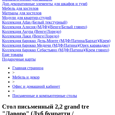
Доп.декоративные элементы для шкафов и тумб
Мебель для хостелов
Матрацы для хостелов
Модули для квартир-студий
Коллекция Atlas (Белый текстурный)
Коллекция Алисия (МДФ)(Венге/Белый глянец)
Коллекция Акура (Венге/Лоредо)
Коллекция Лаки (Венге/Лоредо)
Коллекция барокко Дель-Монте (МДФ/Патина/Бархат)(Крем)
Коллекция барокко Медичи (МДФ/Патина)(Орех караваджо)
Коллекция барокко Себастьяно (МДФ/Патина)(Крем глянец)
Еще товары
Подарочные карты
Главная страница
>
Мебель и декор
>
Офис и домашний кабинет
>
Письменные и компьютерные столы
Стол письменный 2,2 grand tre
"Лаворо" (Дуб бунратти /