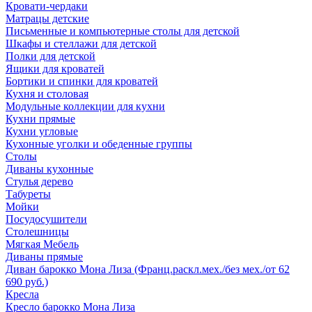
Кровати-чердаки
Матрацы детские
Письменные и компьютерные столы для детской
Шкафы и стеллажи для детской
Полки для детской
Ящики для кроватей
Бортики и спинки для кроватей
Кухня и столовая
Модульные коллекции для кухни
Кухни прямые
Кухни угловые
Кухонные уголки и обеденные группы
Столы
Диваны кухонные
Стулья дерево
Табуреты
Мойки
Посудосушители
Столешницы
Мягкая Мебель
Диваны прямые
Диван барокко Мона Лиза (Франц.раскл.мех./без мех./от 62
690 руб.)
Кресла
Кресло барокко Мона Лиза