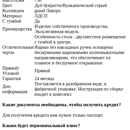
Высота,мм
750
Цвет
Дуб бунратти/Вулканический серый
Коллекция
grand Лаворо
Материал
ЛДСП
С тумбой
Да
Изделие собственного производства.
Преимущества
Эксклюзивная модель
Особенность стола - двухместное размещение
с тумбой в центре.
Отличительные
Ящики без накладных ручек оснащены
черты
бесшумными шариковыми полновыкатными
направляющими, что обеспечивает их
плавное и бесшумное открывание
Прямой/
Прямой
Угловой
Гарантия
24 месяца
Поставляется в разобранном виде, в
Доп.
фабричной упаковке. Инструкция по сборке
информация
входит в комплект.
Какие документы необходимы, чтобы получить кредит?
Для получения кредита вам нужен только паспорт.
Каким будет первоначальный взнос?