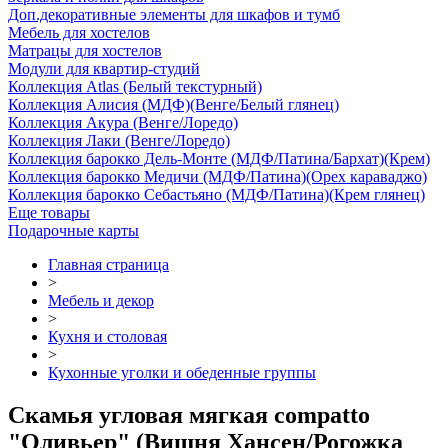
Доп.декоративные элементы для шкафов и тумб
Мебель для хостелов
Матрацы для хостелов
Модули для квартир-студий
Коллекция Atlas (Белый текстурный)
Коллекция Алисия (МДФ)(Венге/Белый глянец)
Коллекция Акура (Венге/Лоредо)
Коллекция Лаки (Венге/Лоредо)
Коллекция барокко Дель-Монте (МДФ/Патина/Бархат)(Крем)
Коллекция барокко Медичи (МДФ/Патина)(Орех караваджо)
Коллекция барокко Себастьяно (МДФ/Патина)(Крем глянец)
Еще товары
Подарочные карты
Главная страница
>
Мебель и декор
>
Кухня и столовая
>
Кухонные уголки и обеденные группы
Скамья угловая мягкая compatto
"Оливьер" (Вишня Хансен/Рогожка