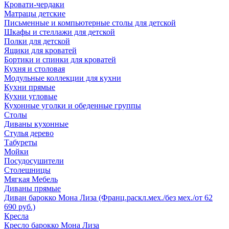
Кровати-чердаки
Матрацы детские
Письменные и компьютерные столы для детской
Шкафы и стеллажи для детской
Полки для детской
Ящики для кроватей
Бортики и спинки для кроватей
Кухня и столовая
Модульные коллекции для кухни
Кухни прямые
Кухни угловые
Кухонные уголки и обеденные группы
Столы
Диваны кухонные
Стулья дерево
Табуреты
Мойки
Посудосушители
Столешницы
Мягкая Мебель
Диваны прямые
Диван барокко Мона Лиза (Франц.раскл.мех./без мех./от 62
690 руб.)
Кресла
Кресло барокко Мона Лиза