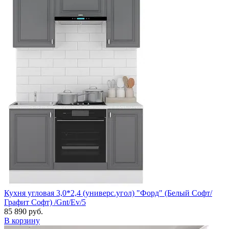
Кухня угловая 3,0*2,4 (универс.угол) "Форд" (Белый Софт/
Графит Софт) /Gnt/Ev/5
85 890 руб.
В корзину