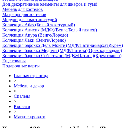
Доп.декоративные элементы для шкафов и тумб
Мебель для хостелов
Матрацы для хостелов
Модули для квартир-студий
Коллекция Atlas (Белый текстурный)
Коллекция Алисия (МДФ)(Венге/Белый глянец)
Коллекция Акура (Венге/Лоредо)
Коллекция Лаки (Венге/Лоредо)
Коллекция барокко Дель-Монте (МДФ/Патина/Бархат)(Крем)
Коллекция барокко Медичи (МДФ/Патина)(Орех караваджо)
Коллекция барокко Себастьяно (МДФ/Патина)(Крем глянец)
Еще товары
Подарочные карты
Главная страница
>
Мебель и декор
>
Спальня
>
Кровати
>
Мягкие кровати