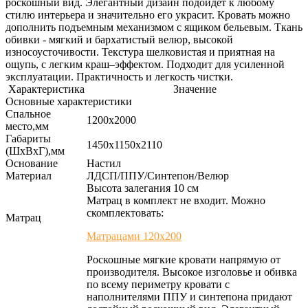
роскошный вид. Элегантный дизайн подойдет к любому
стилю интерьера и значительно его украсит. Кровать можно
дополнить подъемным механизмом с ящиком бельевым. Ткань
обивки - мягкий и бархатистый велюр, высокой
износоусточивости. Текстура шелковистая и приятная на
ощупь, с легким краш–эффектом. Подходит для усиленной
эксплуатации. Практичность и легкость чистки.
Характеристика
Значение
Основные характеристики
Спальное
1200х2000
место,мм
Габариты
1450х1150х2110
(ШхВхГ),мм
Основание
Настил
Материал
ЛДСП/ППУ/Синтепон/Велюр
Высота залегания 10 см
Матрац в комплект не входит. Можно
скомплектовать:
Матрац
Матрацами 120х200
Роскошные мягкие кровати напрямую от
производителя. Высокое изголовье и обивка
по всему периметру кровати с
наполнителями ППУ и синтепона придают