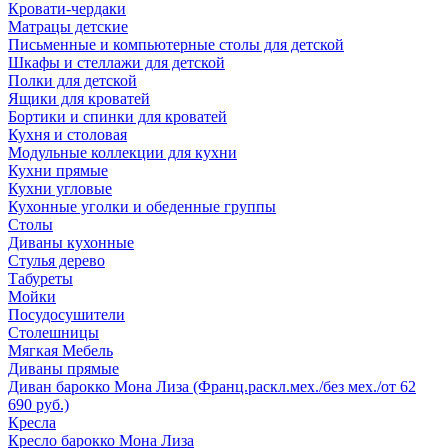
Кровати-чердаки
Матрацы детские
Письменные и компьютерные столы для детской
Шкафы и стеллажи для детской
Полки для детской
Ящики для кроватей
Бортики и спинки для кроватей
Кухня и столовая
Модульные коллекции для кухни
Кухни прямые
Кухни угловые
Кухонные уголки и обеденные группы
Столы
Диваны кухонные
Стулья дерево
Табуреты
Мойки
Посудосушители
Столешницы
Мягкая Мебель
Диваны прямые
Диван барокко Мона Лиза (Франц.раскл.мех./без мех./от 62
690 руб.)
Кресла
Кресло барокко Мона Лиза