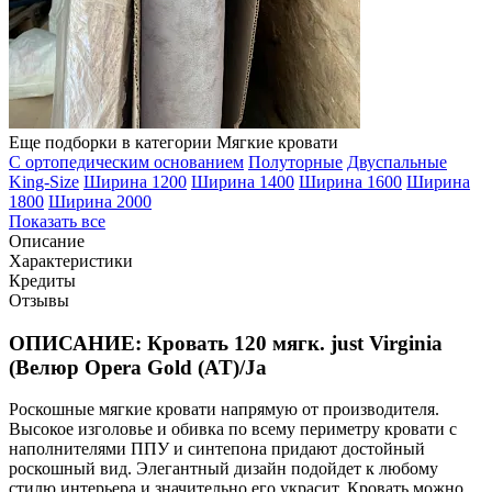
Еще подборки в категории Мягкие кровати
С ортопедическим основанием
Полуторные
Двуспальные
King-Size
Ширина 1200
Ширина 1400
Ширина 1600
Ширина
1800
Ширина 2000
Показать все
Описание
Характеристики
Кредиты
Отзывы
ОПИСАНИЕ: Кровать 120 мягк. just Virginia
(Велюр Opera Gold (AT)/Ja
Роскошные мягкие кровати напрямую от производителя.
Высокое изголовье и обивка по всему периметру кровати с
наполнителями ППУ и синтепона придают достойный
роскошный вид. Элегантный дизайн подойдет к любому
стилю интерьера и значительно его украсит. Кровать можно