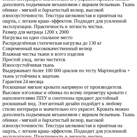
дополнить подъемным механизмом с ящиком бельевым. Ткань
обивки - мягкий и бархатистый велюр, высокой
износоусточивости. Текстура шелковистая и приятная на
ощупь, с легким краш–эффектом. Подходит для усиленной
эксплуатации. Практичность и легкость чистки.
Размер для матраца 1200 x 2000
Нагрузка на одно спальное место
Распределённая статическая нагрузка до 130 кг
Современный высококачественный велюр
Влажная чистка ткани и всего изделия
Простой уход, легко чистится.
Износоустойчивая ткань
Выдерживает более 100 000 циклов по тесту Мартиндейла +
ткань устойчива к зацепам.
Гарантия 24 месяца
Роскошные мягкие кровати напрямую от производителя.
Высокое изголовье и обивка по всему периметру кровати с
наполнителями ППУ и синтепона придают достойный
роскошный вид. Элегантный дизайн подойдет к любому
стилю интерьера и значительно его украсит. Кровать можно
дополнить подъемным механизмом с ящиком бельевым. Ткань
обивки - мягкий и бархатистый велюр, высокой
износоусточивости. Текстура шелковистая и приятная на
ощупь, с легким краш–эффектом. Подходит для усиленной
эксплуатации. Практичность и легкость чистки.