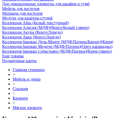
Доп.декоративные элементы для шкафов и тумб
Мебель для хостелов
Матрацы для хостелов
Модули для квартир-студий
Коллекция Atlas (Белый текстурный)
Коллекция Алисия (МДФ)(Венге/Белый глянец)
Коллекция Акура (Венге/Лоредо)
Коллекция Лаки (Венге/Лоредо)
Коллекция барокко Дель-Монте (МДФ/Патина/Бархат)(Крем)
Коллекция барокко Медичи (МДФ/Патина)(Орех караваджо)
Коллекция барокко Себастьяно (МДФ/Патина)(Крем глянец)
Еще товары
Подарочные карты
Главная страница
>
Мебель и декор
>
Спальня
>
Кровати
>
Мягкие кровати