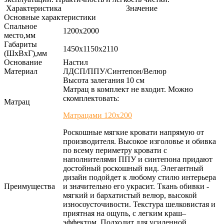
Характеристика
Значение
Основные характеристики
Спальное
1200х2000
место,мм
Габариты
1450х1150х2110
(ШхВхГ),мм
Основание
Настил
Материал
ЛДСП/ППУ/Синтепон/Велюр
Высота залегания 10 см
Матрац в комплект не входит. Можно
скомплектовать:
Матрац
Матрацами 120х200
Роскошные мягкие кровати напрямую от
производителя. Высокое изголовье и обивка
по всему периметру кровати с
наполнителями ППУ и синтепона придают
достойный роскошный вид. Элегантный
дизайн подойдет к любому стилю интерьера
Преимущества
и значительно его украсит. Ткань обивки -
мягкий и бархатистый велюр, высокой
износоусточивости. Текстура шелковистая и
приятная на ощупь, с легким краш–
эффектом. Подходит для усиленной