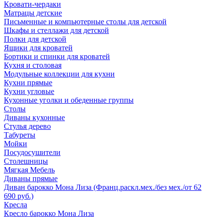
Кровати-чердаки
Матрацы детские
Письменные и компьютерные столы для детской
Шкафы и стеллажи для детской
Полки для детской
Ящики для кроватей
Бортики и спинки для кроватей
Кухня и столовая
Модульные коллекции для кухни
Кухни прямые
Кухни угловые
Кухонные уголки и обеденные группы
Столы
Диваны кухонные
Стулья дерево
Табуреты
Мойки
Посудосушители
Столешницы
Мягкая Мебель
Диваны прямые
Диван барокко Мона Лиза (Франц.раскл.мех./без мех./от 62
690 руб.)
Кресла
Кресло барокко Мона Лиза